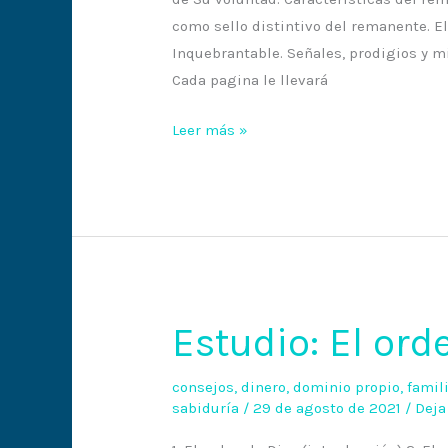
como sello distintivo del remanente. El
Inquebrantable. Señales, prodigios y m
Cada pagina le llevará
Leer más »
Estudio: El ord
Estudio:
El
orden
consejos
,
dinero
,
dominio propio
,
famil
sabiduría
/
29 de agosto de 2021
/
Deja
de
Dios