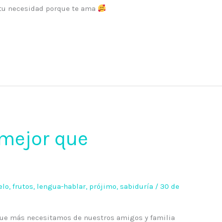
r tu necesidad porque te ama
mejor que
elo
,
frutos
,
lengua-hablar
,
prójimo
,
sabiduría
/
30 de
e más necesitamos de nuestros amigos y familia