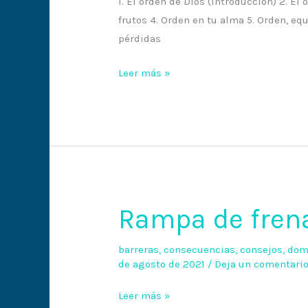
1. El orden de Dios (introducción) 2. El
frutos 4. Orden en tu alma 5. Orden, equ
pérdidas
Leer más »
Rampa de fren
Rampa
de
frenado
barreras
,
consecuencias
,
consejos
,
dom
de agosto de 2021
/
Deja un comentari
Leer más »