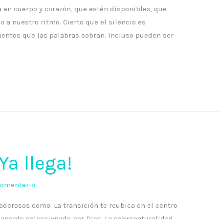
en cuerpo y corazón, que estén disponibles, que
a nuestro ritmo. Cierto que el silencio es
ntos que las palabras sobran. Incluso pueden ser
Ya llega!
comentario
oderosos como: La transición te reubica en el centro
manente seleccionado por Dios. La sobrenaturalidad