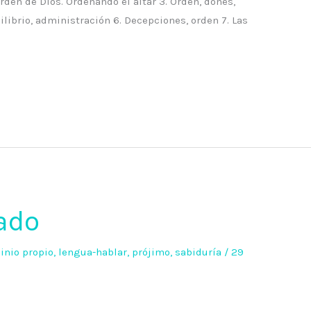
 orden de Dios. Ordenando el altar 3. Orden, dones,
ilibrio, administración 6. Decepciones, orden 7. Las
ado
inio propio
,
lengua-hablar
,
prójimo
,
sabiduría
/
29
o