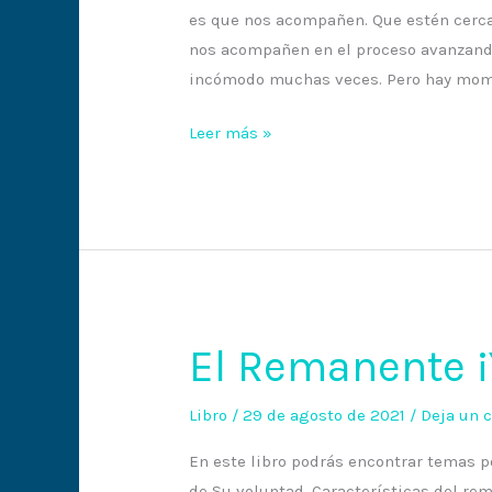
es que nos acompañen. Que estén cerca 
nos acompañen en el proceso avanzando 
incómodo muchas veces. Pero hay mome
Leer más »
El Remanente ¡
El
Remanente
¡Ya
Libro
/
29 de agosto de 2021
/
Deja un 
llega!
En este libro podrás encontrar temas p
de Su voluntad. Características del re