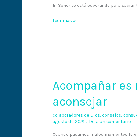
sacia
El Señor te está esperando para sacia
nuestras
necesidades
Leer más »
Acompañar es 
Acompañar
es
aconsejar
mejor
que
aconsejar
colaboradores de Dios
,
consejos
,
consu
agosto de 2021
/
Deja un comentario
Cuando pasamos malos momentos lo qu