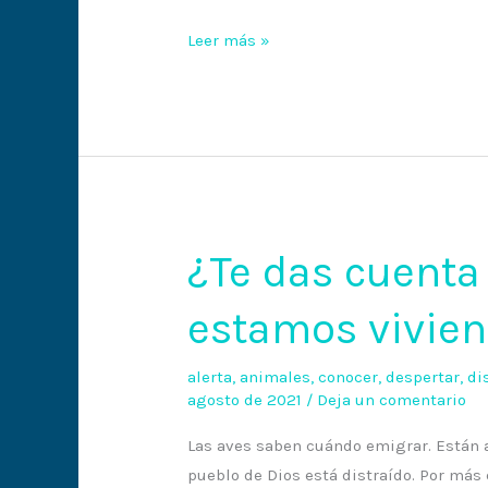
Leer más »
¿Te das cuenta
¿Te
das
estamos vivie
cuenta
qué
tiempo
alerta
,
animales
,
conocer
,
despertar
,
di
agosto de 2021
/
Deja un comentario
estamos
viviendo?
Las aves saben cuándo emigrar. Están at
pueblo de Dios está distraído. Por más 