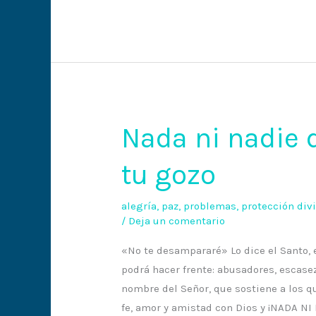
Nada ni nadie d
Nada
ni
tu gozo
nadie
destruirá
tu
alegría
,
paz
,
problemas
,
protección div
/
Deja un comentario
paz
ni
«No te desampararé» Lo dice el Santo, 
tu
podrá hacer frente: abusadores, escase
gozo
nombre del Señor, que sostiene a los qu
fe, amor y amistad con Dios y ¡NADA NI