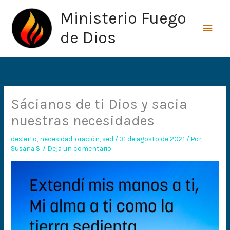
Ir
Men
Ministerio Fuego
al
princ
contenido
de Dios
Sácianos de ti Dios y sacia
nuestras necesidades
desierto
,
necesidad
,
oración
,
sed
/
31 de agosto de 2021
/ Por
Susana S.
/
Deja un comentario