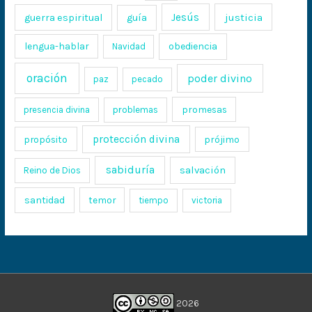
Jesús
justicia
guerra espiritual
guía
lengua-hablar
obediencia
Navidad
oración
poder divino
paz
pecado
promesas
presencia divina
problemas
protección divina
propósito
prójimo
sabiduría
salvación
Reino de Dios
santidad
temor
tiempo
victoria
2026