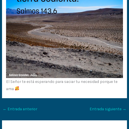
El Señor te está esperando para saciar tu necesidad porque te
ama
←
Entrada anterior
Entrada siguiente
→