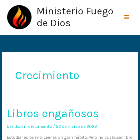
Ir
Men
Ministerio Fuego
al
princ
contenido
de Dios
Crecimiento
Libros engañosos
Libros
engañosos
bendición
,
crecimiento
/
22 de marzo de 2026
Estudiar es bueno. Leer es un gran hábito. Pero no cualquier libro