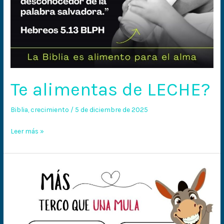
Te alimentas de LECHE?
Biblia
,
crecimiento
/
5 de diciembre de 2025
Leer más »
Más
terco
que
una
mula