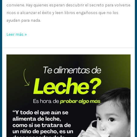
conviene. Hay quienes esperan descubrir el secreto para volverse
ricos o alcanzar el éxito y leen libros engañosos que no los
ayudan para nada.
Leer más »
Te
alimentas
de
LECHE?