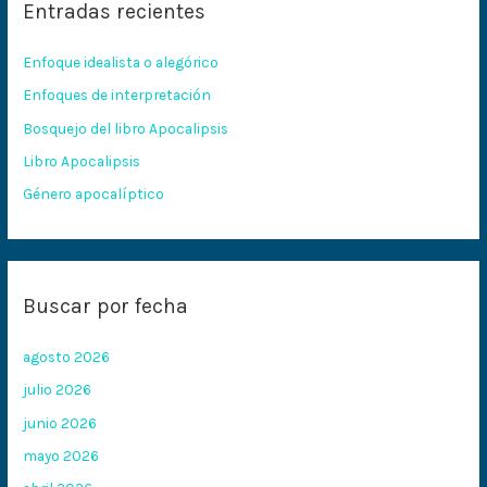
Entradas recientes
a
r
Enfoque idealista o alegórico
p
Enfoques de interpretación
o
Bosquejo del libro Apocalipsis
r
:
Libro Apocalipsis
Género apocalíptico
Buscar por fecha
agosto 2026
julio 2026
junio 2026
mayo 2026