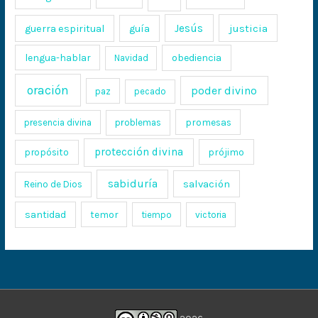
Jesús
justicia
guerra espiritual
guía
lengua-hablar
obediencia
Navidad
oración
poder divino
paz
pecado
promesas
presencia divina
problemas
protección divina
propósito
prójimo
sabiduría
salvación
Reino de Dios
santidad
temor
tiempo
victoria