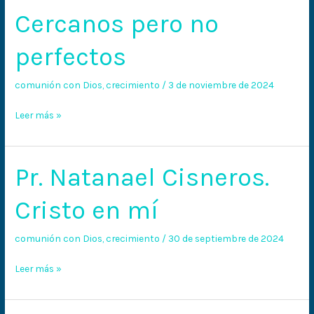
Cercanos pero no
Cercanos
pero
perfectos
no
perfectos
comunión con Dios
,
crecimiento
/
3 de noviembre de 2024
Leer más »
Pr. Natanael Cisneros.
Pr.
Natanael
Cristo en mí
Cisneros.
Cristo
comunión con Dios
,
crecimiento
/
30 de septiembre de 2024
en
mí
Leer más »