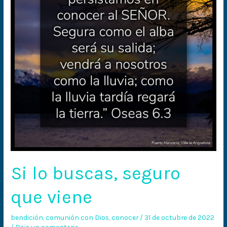
que
viene
Si lo buscas, seguro
que viene
bendición
,
comunión con Dios
,
conocer
/
31 de octubre de 2022
/
Deja un comentario