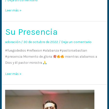
Leer más »
Su Presencia
Su
Presencia
adoración
/
30 de octubre de 2022
/
Deja un comentario
#fuegodedios #reflexion #alabanza #pastorsebastian
#presencia Momento de gloria
mientras alabamos a
Dios y él pastor ministra
Leer más »
Volvamos
a
Dios