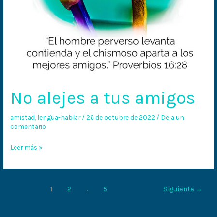
No alejes a tus amigos
amistad
,
lengua-hablar
/
26 de octubre de 2022
/
Deja un
comentario
Leer más »
1
2
…
5
Siguiente
→