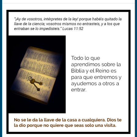
Si
te
dio
la
llave,
entra
y
deja
entrar