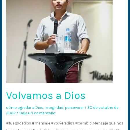
Volvamos a Dios
cómo agradar a Dios
,
integridad
,
perseverar
/
30 de octubre de
2022
/
Deja un comentario
#fuegodedios #mensaje #volveradios #cambio Mensaje que nos