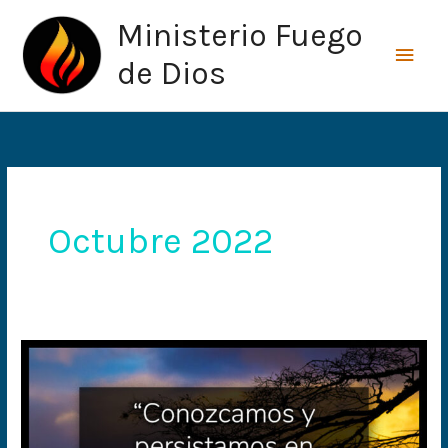
Ir
Men
Ministerio Fuego
al
princ
contenido
de Dios
Octubre 2022
Si
lo
buscas,
seguro