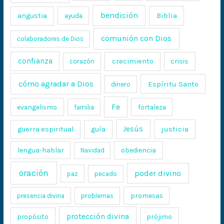
bendición
Biblia
angustia
ayuda
comunión con Dios
colaboradores de Dios
confianza
crecimiento
crisis
corazón
cómo agradar a Dios
Espíritu Santo
dinero
Fe
evangelismo
fortaleza
familia
Jesús
justicia
guerra espiritual
guía
lengua-hablar
obediencia
Navidad
oración
poder divino
paz
pecado
promesas
presencia divina
problemas
protección divina
propósito
prójimo