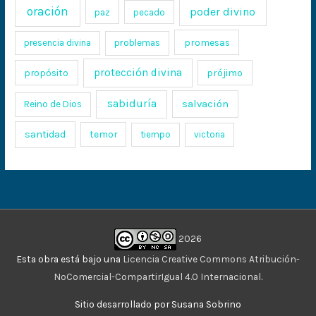
oración
poder divino
paz
pecado
promesas
presencia divina
problemas
protección divina
propósito
prójimo
sabiduría
salvación
Reino de Dios
santidad
temor
tiempo
victoria
2026
Esta obra está bajo una
Licencia Creative Commons Atribución-
NoComercial-CompartirIgual 4.0 Internacional
.
Sitio desarrollado por Susana Sobrino