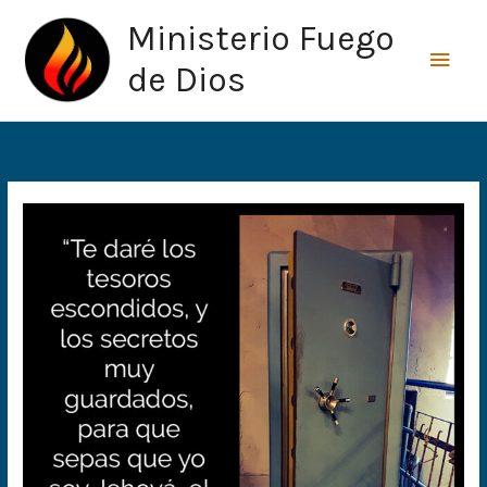
Ir
Men
Ministerio Fuego
al
princ
contenido
de Dios