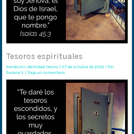
Tesoros espirituales
bendición
,
identidad
,
tesoro
/
27 de octubre de 2022
/ Por
Susana S.
/
Deja un comentario