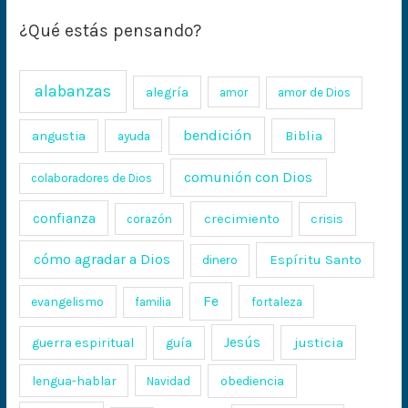
¿Qué estás pensando?
alabanzas
alegría
amor
amor de Dios
bendición
Biblia
angustia
ayuda
comunión con Dios
colaboradores de Dios
confianza
crecimiento
crisis
corazón
cómo agradar a Dios
Espíritu Santo
dinero
Fe
evangelismo
fortaleza
familia
Jesús
justicia
guerra espiritual
guía
lengua-hablar
obediencia
Navidad