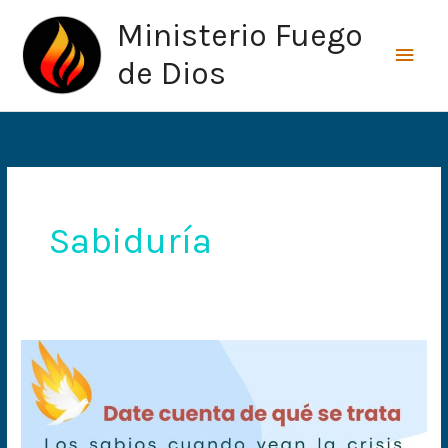
Ir
Men
Ministerio Fuego
al
princ
contenido
de Dios
Sabiduría
Date
cuenta
de
qué