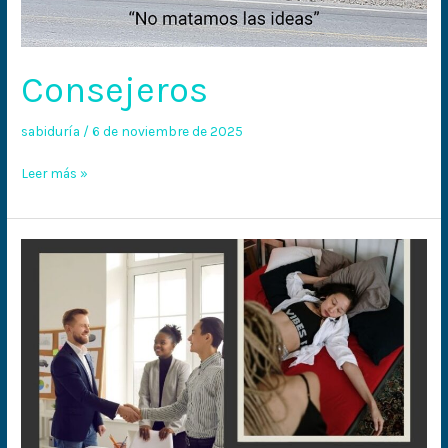
Consejeros
sabiduría
/
6 de noviembre de 2025
Leer más »
El
éxito
no
llega
solo