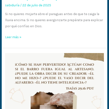
sabiduría
/
22 de julio de 2025
Si no quieres mojarte abre el paraguas antes de que te caiga la
lluvia encima. Si no quieres avergonzarte prepárate para explicar
por qué confías en Dios.
Leer más »
No
te
creas
más
sabio
que
Dios