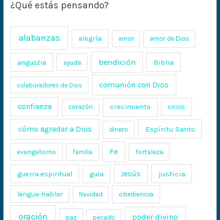
¿Qué estás pensando?
alabanzas
alegría
amor
amor de Dios
bendición
Biblia
angustia
ayuda
comunión con Dios
colaboradores de Dios
confianza
crecimiento
crisis
corazón
cómo agradar a Dios
Espíritu Santo
dinero
Fe
evangelismo
fortaleza
familia
Jesús
justicia
guerra espiritual
guía
lengua-hablar
obediencia
Navidad
oración
poder divino
paz
pecado