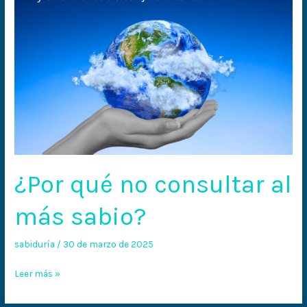
¿Por qué no consultar al
más sabio?
sabiduría
/
30 de marzo de 2025
Leer más »