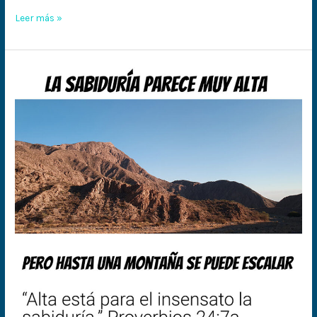
Leer más »
La
sabiduría
parece
muy
alta