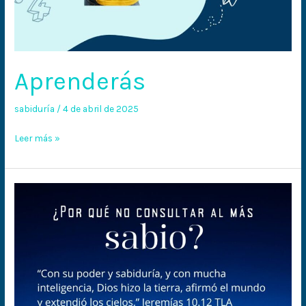
Aprenderás
sabiduría
/
4 de abril de 2025
Leer más »
¿Por
qué
no
consultar
al
más
sabio?