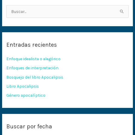
B
u
s
c
Entradas recientes
a
r
Enfoque idealista o alegórico
p
Enfoques de interpretación
o
Bosquejo del libro Apocalipsis
r
:
Libro Apocalipsis
Género apocalíptico
Buscar por fecha