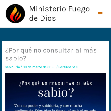
Ir
Men
Ministerio Fuego
al
princ
contenido
de Dios
¿Por qué no consultar al más
sabio?
sabiduría
/
30 de marzo de 2025
/ Por
Susana S.