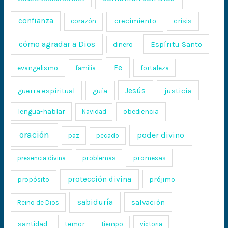
confianza
crecimiento
crisis
corazón
cómo agradar a Dios
Espíritu Santo
dinero
Fe
evangelismo
fortaleza
familia
Jesús
justicia
guerra espiritual
guía
lengua-hablar
obediencia
Navidad
oración
poder divino
paz
pecado
promesas
presencia divina
problemas
protección divina
propósito
prójimo
sabiduría
salvación
Reino de Dios
santidad
temor
tiempo
victoria