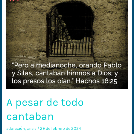
cantaban
A pesar de todo
cantaban
adoración
,
crisis
/
29 de febrero de 2024