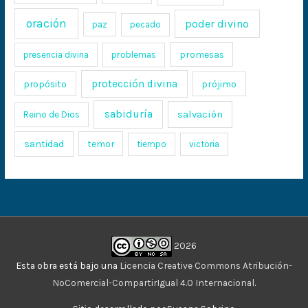
oración
poder divino
paz
pecado
promesas
presencia divina
problemas
protección divina
propósito
prójimo
sabiduría
salvación
Reino de Dios
santidad
temor
tiempo
victoria
2026
Esta obra está bajo una
Licencia Creative Commons Atribución-
NoComercial-CompartirIgual 4.0 Internacional
.