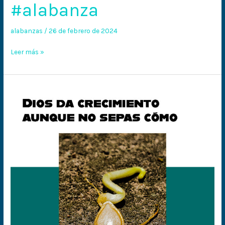
#alabanza
el
desierto
alabanzas
/
26 de febrero de 2024
#alabanza
Leer más »
Está
creciendo