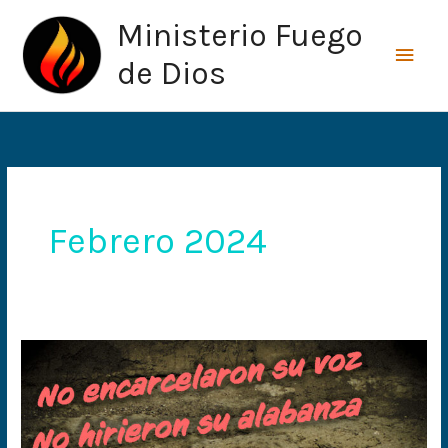
Ir
Men
Ministerio Fuego
al
princ
contenido
de Dios
Febrero 2024
A
pesar
de
todo