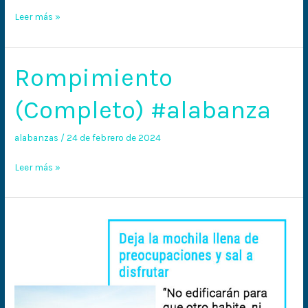
del
Leer más »
enemigo
Rompimiento
Rompimiento
(Completo)
(Completo) #alabanza
#alabanza
alabanzas
/
24 de febrero de 2024
Leer más »
Los
escogidos
disfrutarán