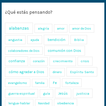
¿Qué estás pensando?
alabanzas
alegría
amor
amor de Dios
bendición
Biblia
angustia
ayuda
comunión con Dios
colaboradores de Dios
confianza
crecimiento
crisis
corazón
cómo agradar a Dios
Espíritu Santo
dinero
Fe
evangelismo
fortaleza
familia
Jesús
justicia
guerra espiritual
guía
lengua-hablar
obediencia
Navidad