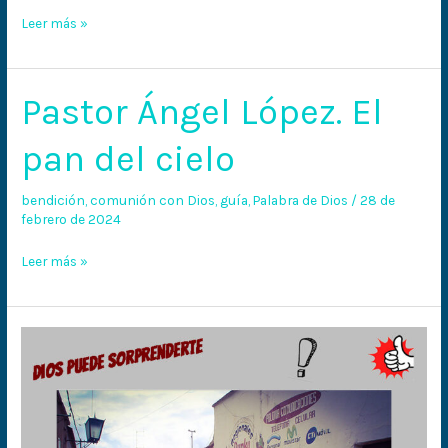
Leer más »
Pastor Ángel López. El
Pastor
Ángel
pan del cielo
López.
El
bendición
,
comunión con Dios
,
guía
,
Palabra de Dios
/
28 de
pan
febrero de 2024
del
cielo
Leer más »
Deja
tus
prejuicios