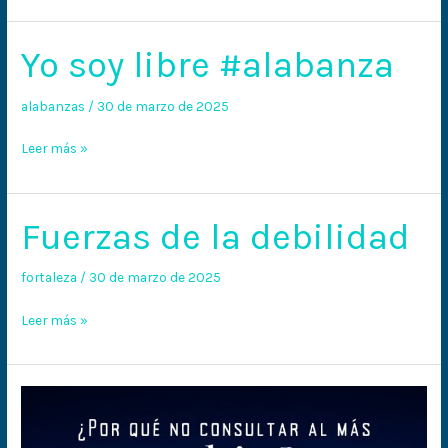
Yo soy libre #alabanza
Yo
soy
libre
alabanzas
/
30 de marzo de 2025
#alabanza
Leer más »
Fuerzas de la debilidad
Fuerzas
de
la
fortaleza
/
30 de marzo de 2025
debilidad
Leer más »
¿Por
qué
no