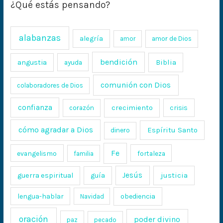
¿Qué estás pensando?
alabanzas
alegría
amor
amor de Dios
bendición
Biblia
angustia
ayuda
comunión con Dios
colaboradores de Dios
confianza
crecimiento
crisis
corazón
cómo agradar a Dios
Espíritu Santo
dinero
Fe
evangelismo
fortaleza
familia
Jesús
justicia
guerra espiritual
guía
lengua-hablar
obediencia
Navidad
oración
poder divino
paz
pecado