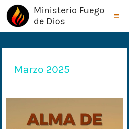
Ir
Men
Ministerio Fuego
al
princ
contenido
de Dios
Marzo 2025
Alma
de
intercesor