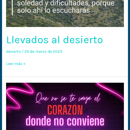
Llevados al desierto
desierto
/
29 de marzo de 2025
Leer más »
Que
no
se
te
vaya
el
corazón