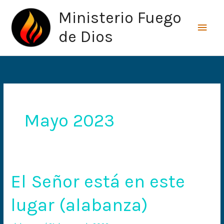
Ir
Men
Ministerio Fuego
al
princ
contenido
de Dios
Mayo 2023
El Señor está en este
El
Señor
lugar (alabanza)
está
en