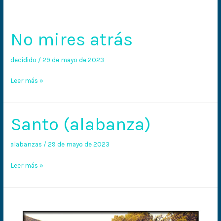
No mires atrás
No
mires
atrás
decidido
/
29 de mayo de 2023
Leer más »
Santo (alabanza)
Santo
(alabanza)
alabanzas
/
29 de mayo de 2023
Leer más »
¡A
punto