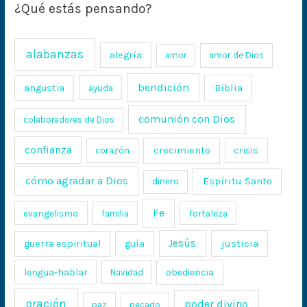
¿Qué estás pensando?
alabanzas
alegría
amor
amor de Dios
bendición
Biblia
angustia
ayuda
comunión con Dios
colaboradores de Dios
confianza
crecimiento
crisis
corazón
cómo agradar a Dios
Espíritu Santo
dinero
Fe
evangelismo
fortaleza
familia
Jesús
justicia
guerra espiritual
guía
lengua-hablar
obediencia
Navidad
oración
poder divino
paz
pecado