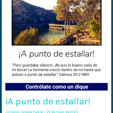
de
estallar!
¡A punto de estallar!
consejos
,
lengua-hablar
/
29 de mayo de 2023