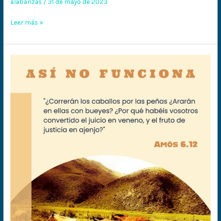
alabanzas
/
31 de mayo de 2023
este
lugar
Leer más »
(alabanza)
¡Así
no
funciona!