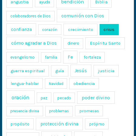
bendición
Biblia
angustia
ayuda
comunión con Dios
colaboradores de Dios
confianza
crecimiento
crisis
corazón
cómo agradar a Dios
Espíritu Santo
dinero
Fe
evangelismo
fortaleza
familia
Jesús
justicia
guerra espiritual
guía
lengua-hablar
obediencia
Navidad
oración
poder divino
paz
pecado
promesas
presencia divina
problemas
protección divina
propósito
prójimo