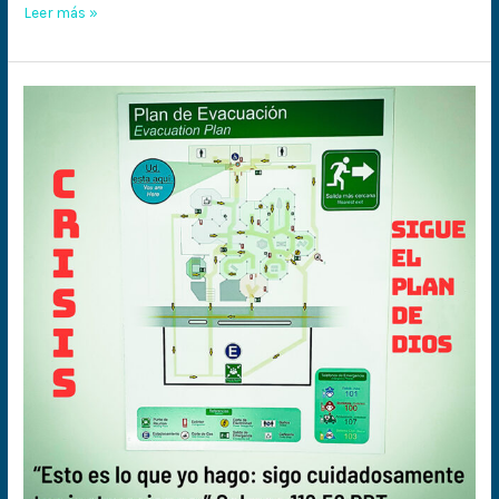
Leer más »
¿Qué
hacer
en
tiempos
de
crisis?