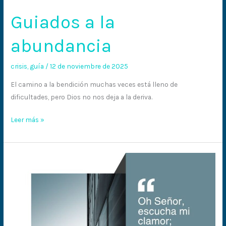
Guiados a la
abundancia
crisis
,
guía
/
12 de noviembre de 2025
El camino a la bendición muchas veces está lleno de
dificultades, pero Dios no nos deja a la deriva.
Leer más »
Dame
discernimiento