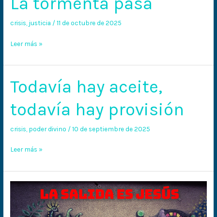
La tormenta pasa
crisis
,
justicia
/
11 de octubre de 2025
Leer más »
Todavía hay aceite,
Todavía
hay
todavía hay provisión
aceite,
todavía
crisis
,
poder divino
/
10 de septiembre de 2025
hay
provisión
Leer más »
Líbrame,
Señor