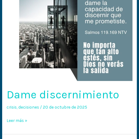
Dame discernimiento
crisis
,
decisiones
/
20 de octubre de 2025
Leer más »