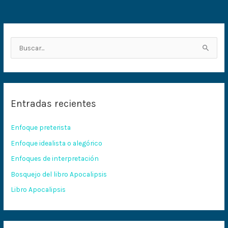
B
u
s
c
Entradas recientes
a
r
Enfoque preterista
p
Enfoque idealista o alegórico
o
Enfoques de interpretación
r
:
Bosquejo del libro Apocalipsis
Libro Apocalipsis