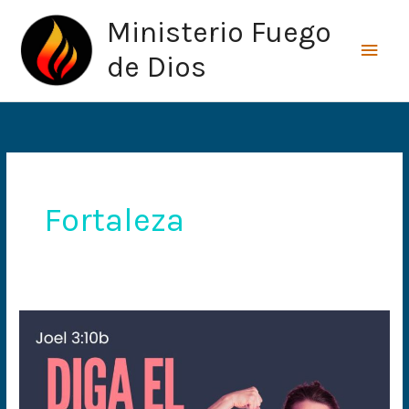
Ir
Men
Ministerio Fuego
al
princ
contenido
de Dios
Fortaleza
Diga
el
débil:
Fuerte