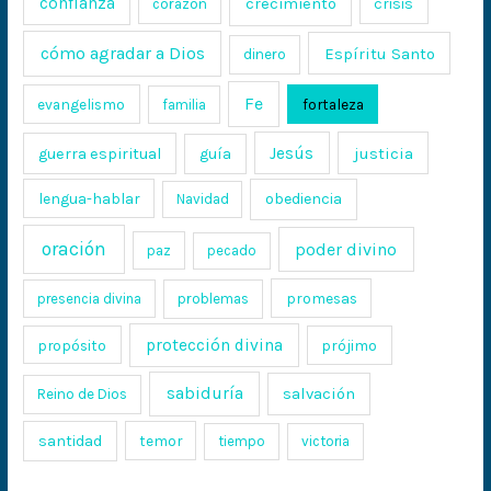
confianza
crecimiento
crisis
corazón
cómo agradar a Dios
Espíritu Santo
dinero
Fe
evangelismo
fortaleza
familia
Jesús
justicia
guerra espiritual
guía
lengua-hablar
obediencia
Navidad
oración
poder divino
paz
pecado
promesas
presencia divina
problemas
protección divina
propósito
prójimo
sabiduría
salvación
Reino de Dios
santidad
temor
tiempo
victoria