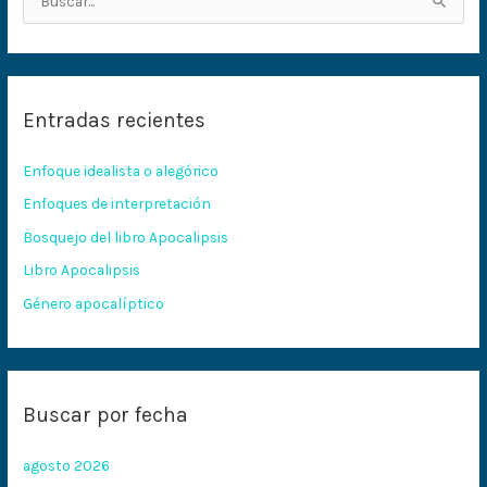
B
u
s
c
Entradas recientes
a
r
Enfoque idealista o alegórico
p
Enfoques de interpretación
o
Bosquejo del libro Apocalipsis
r
:
Libro Apocalipsis
Género apocalíptico
Buscar por fecha
agosto 2026