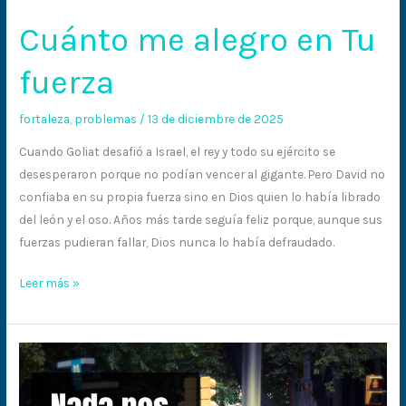
Cuánto me alegro en Tu
fuerza
fortaleza
,
problemas
/
13 de diciembre de 2025
Cuando Goliat desafió a Israel, el rey y todo su ejército se
desesperaron porque no podían vencer al gigante. Pero David no
confiaba en su propia fuerza sino en Dios quien lo había librado
del león y el oso. Años más tarde seguía feliz porque, aunque sus
fuerzas pudieran fallar, Dios nunca lo había defraudado.
Leer más »
Nada
nos
detiene