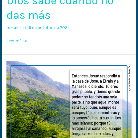
Dios sabe cuando no
das más
fortaleza
/
16 de octubre de 2024
Leer más »
«Aquel
monte
será
tuyo»