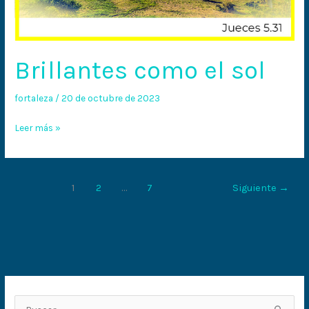
Brillantes como el sol
fortaleza
/
20 de octubre de 2023
Leer más »
1
2
…
7
Siguiente
→