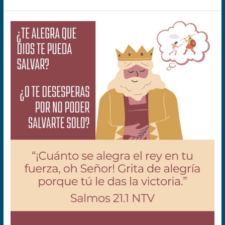
Cuánto
me
alegro
en
Tu
fuerza