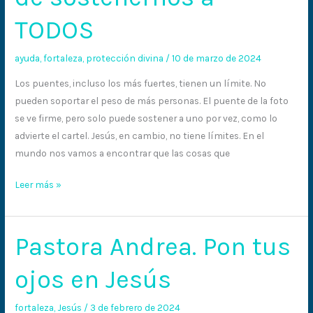
TODOS
ayuda
,
fortaleza
,
protección divina
/
10 de marzo de 2024
Los puentes, incluso los más fuertes, tienen un límite. No
pueden soportar el peso de más personas. El puente de la foto
se ve firme, pero solo puede sostener a uno por vez, como lo
advierte el cartel. Jesús, en cambio, no tiene límites. En el
mundo nos vamos a encontrar que las cosas que
Leer más »
Pastora Andrea. Pon tus
Pastora
Andrea.
ojos en Jesús
Pon
tus
fortaleza
,
Jesús
/
3 de febrero de 2024
ojos