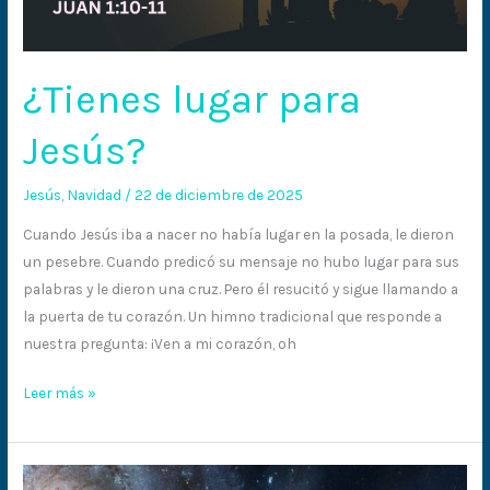
¿Tienes lugar para
Jesús?
Jesús
,
Navidad
/
22 de diciembre de 2025
Cuando Jesús iba a nacer no había lugar en la posada, le dieron
un pesebre. Cuando predicó su mensaje no hubo lugar para sus
palabras y le dieron una cruz. Pero él resucitó y sigue llamando a
la puerta de tu corazón. Un himno tradicional que responde a
nuestra pregunta: ¡Ven a mi corazón, oh
Leer más »
El