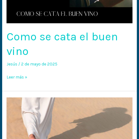
Como se cata el buen
vino
Jesús
/
2 de mayo de 2025
Leer más »
Pues
para
esto
fuisteis
llamados