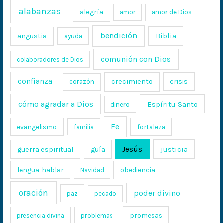
alabanzas
alegría
amor
amor de Dios
bendición
Biblia
angustia
ayuda
comunión con Dios
colaboradores de Dios
confianza
crecimiento
crisis
corazón
cómo agradar a Dios
Espíritu Santo
dinero
Fe
evangelismo
fortaleza
familia
Jesús
justicia
guerra espiritual
guía
lengua-hablar
obediencia
Navidad
oración
poder divino
paz
pecado
promesas
presencia divina
problemas