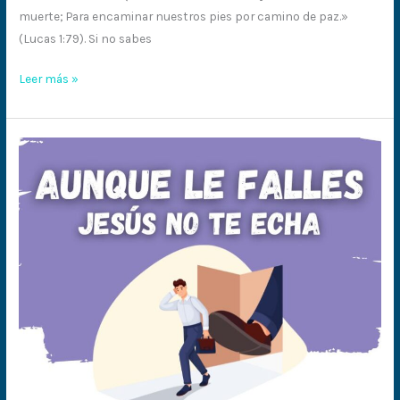
muerte; Para encaminar nuestros pies por camino de paz.»
(Lucas 1:79). Si no sabes
Leer más »
No
te
echa,
no
se
cansa
de
ti