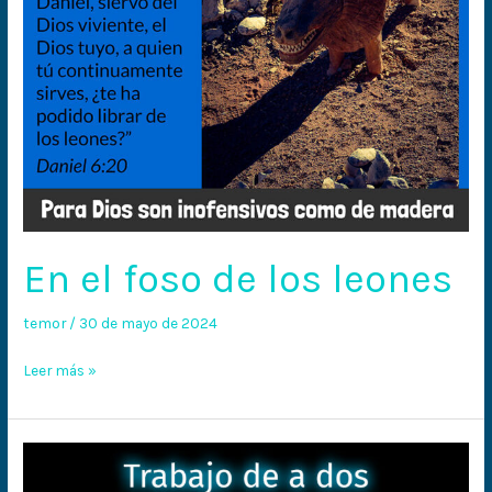
En el foso de los leones
temor
/
30 de mayo de 2024
Leer más »
Trabajo
de