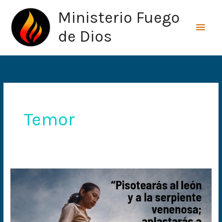
Ir
Men
Ministerio Fuego
al
princ
contenido
de Dios
Temor
Sin
miedo