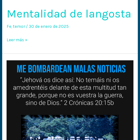
Mentalidad de langosta
Fe
,
temor
/
30 de enero de 2025
Leer más »
Que
disparen
los
cañones
nomás