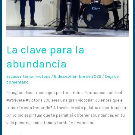
La clave para la
abundancia
escasez
,
temor
,
victoria
/
8 de septiembre de 2022
/
Deja un
comentario
#fuegodedios #mensaje #pastoraandrea #principioespiritual
#atrévete #victoria ¿Quieres una gran victoria? ¿Sientes que el
temor te está frenando? A través de esta palabra descubrirás un
principio espiritual que te permitirá obtener abundancia: en tu
vida personal, ministerial y también financiera.