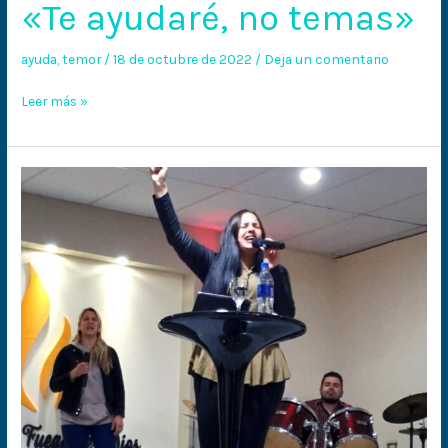
«Te ayudaré, no temas»
ayuda
,
temor
/
18 de octubre de 2022
/
Deja un comentario
Leer más »
La
clave
para
la
abundancia