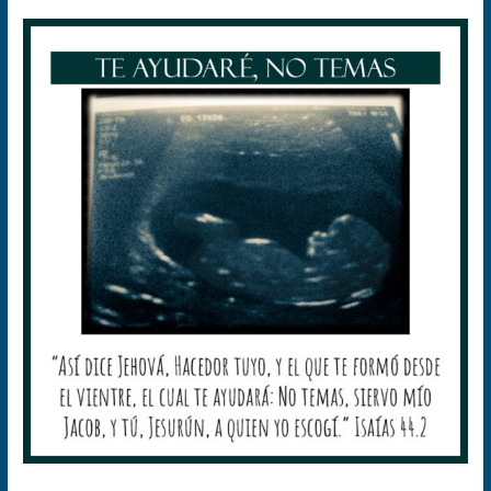
«Te
ayudaré,
no
temas»