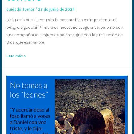
cuidado
,
temor
/
23 de junio de 2024
Dejar de lado el temor sin hacer cambios es imprudente: el
peligro sigue ahí. Primero es necesario asegurarse, pero no con
una compañía de seguros sino consiguiendo la protección de
Dios, que es infalible.
Leer más »
En
el
foso
de
los
leones