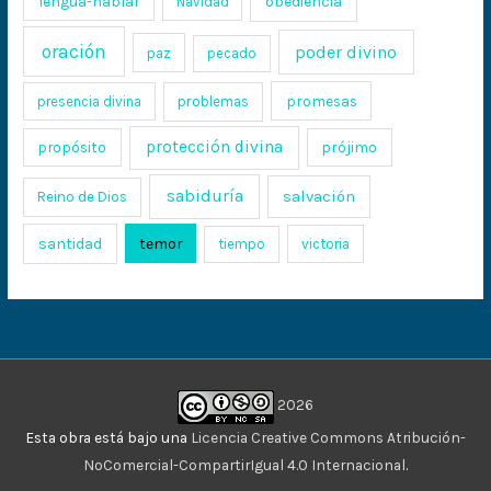
lengua-hablar
obediencia
Navidad
oración
poder divino
paz
pecado
promesas
presencia divina
problemas
protección divina
propósito
prójimo
sabiduría
salvación
Reino de Dios
santidad
temor
tiempo
victoria
2026
Esta obra está bajo una
Licencia Creative Commons Atribución-
NoComercial-CompartirIgual 4.0 Internacional
.