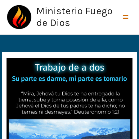
Ir
Men
Ministerio Fuego
al
princ
contenido
de Dios