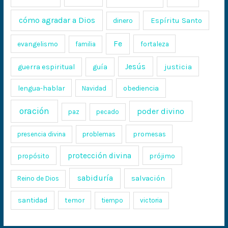
cómo agradar a Dios
Espíritu Santo
dinero
Fe
evangelismo
fortaleza
familia
Jesús
justicia
guerra espiritual
guía
lengua-hablar
obediencia
Navidad
oración
poder divino
paz
pecado
promesas
presencia divina
problemas
protección divina
propósito
prójimo
sabiduría
salvación
Reino de Dios
santidad
temor
tiempo
victoria