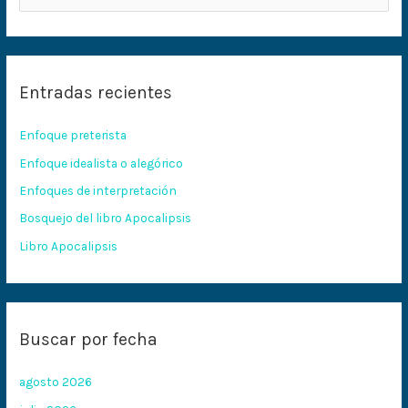
u
s
c
Entradas recientes
a
r
Enfoque preterista
p
Enfoque idealista o alegórico
o
Enfoques de interpretación
r
:
Bosquejo del libro Apocalipsis
Libro Apocalipsis
Buscar por fecha
agosto 2026