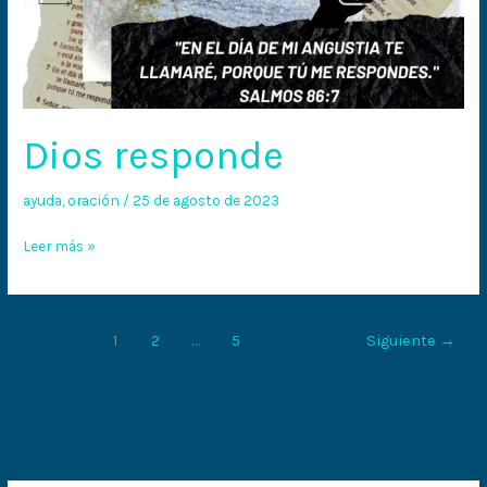
Dios responde
ayuda
,
oración
/
25 de agosto de 2023
Leer más »
1
2
…
5
Siguiente
→