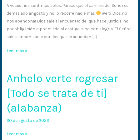
A veces nos sentimos solos. Parece que el camino del Señor es
demasiado angosto y no lo recorre nadie más
¡Pero Dios no
nos abandona! Dios sale al encuentro del que hace justicia, no
por obligación o por miedo al castigo, sino con alegría. El Señor
sale a encontrarse con los que se acuerdan […]
Leer más »
Anhelo verte regresar
Anhelo
verte
[Todo se trata de ti]
regresar
[Todo
(alabanza)
se
trata
30 de agosto de 2023
de
ti]
Leer más »
(alabanza)