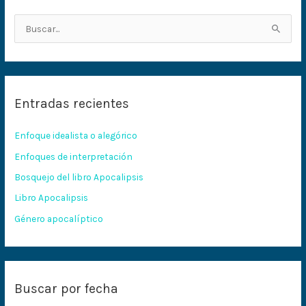
B
u
s
c
Entradas recientes
a
r
Enfoque idealista o alegórico
p
Enfoques de interpretación
o
Bosquejo del libro Apocalipsis
r
:
Libro Apocalipsis
Género apocalíptico
Buscar por fecha