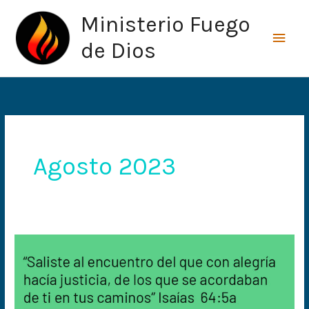
Ir
Men
Ministerio Fuego
al
princ
contenido
de Dios
Agosto 2023
Dios
salió
a
su