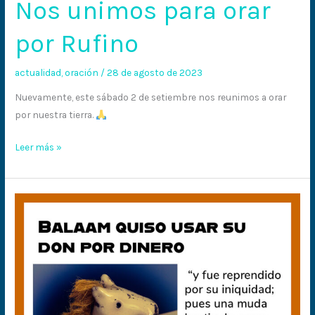
Nos unimos para orar
Nos
unimos
por Rufino
para
orar
actualidad
,
oración
/
28 de agosto de 2023
por
Rufino
Nuevamente, este sábado 2 de setiembre nos reunimos a orar
por nuestra tierra.
Leer más »
Reprendido
por
una
mula