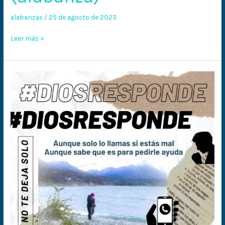
desierto
alabanzas
/
25 de agosto de 2023
(alabanza)
Leer más »
Dios
responde