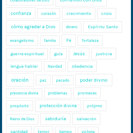
colaboradores de Dios
confianza
crecimiento
crisis
corazón
cómo agradar a Dios
Espíritu Santo
dinero
Fe
evangelismo
fortaleza
familia
Jesús
justicia
guerra espiritual
guía
lengua-hablar
obediencia
Navidad
oración
poder divino
paz
pecado
promesas
presencia divina
problemas
protección divina
propósito
prójimo
sabiduría
salvación
Reino de Dios
santidad
temor
tiempo
victoria