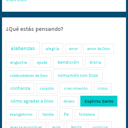
¿Qué estás pensando?
alabanzas
alegría
amor
amor de Dios
bendición
Biblia
angustia
ayuda
comunión con Dios
colaboradores de Dios
confianza
crecimiento
crisis
corazón
cómo agradar a Dios
Espíritu Santo
dinero
Fe
evangelismo
fortaleza
familia
Jesús
justicia
guerra espiritual
guía