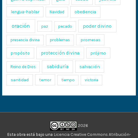
lengua-hablar
obediencia
Navidad
oración
poder divino
paz
pecado
promesas
presencia divina
problemas
protección divina
propósito
prójimo
sabiduría
salvación
Reino de Dios
santidad
temor
tiempo
victoria
2026
Esta obra está bajo una
Licencia Creative Commons Atribución-