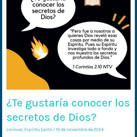
de
Dios?
¿Te gustaría conocer los
secretos de Dios?
conocer
,
Espíritu Santo
/
10 de noviembre de 2024