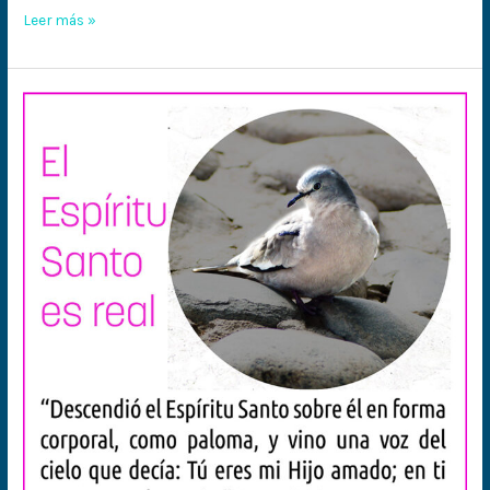
Leer más »
El
Espíritu
Santo
es
real