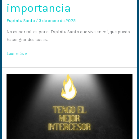
importancia
Espíritu Santo
/
3 de enero de 2025
No es por mí, es por el Espíritu Santo que vive en mí, que puedo
hacer grandes cosas.
Leer más »
Tengo
el
mejor
intercesor