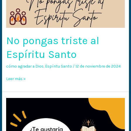
No pongas triste al
Espíritu Santo
cómo agradar a Dios
,
Espíritu Santo
/
12 de noviembre de 2024
Leer más »
¿Te
gustaría
conocer
los
secretos