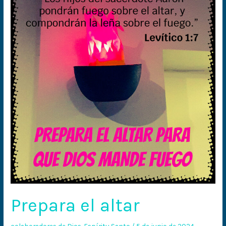
altar
Prepara el altar
colaboradores de Dios
,
Espíritu Santo
/
5 de junio de 2024