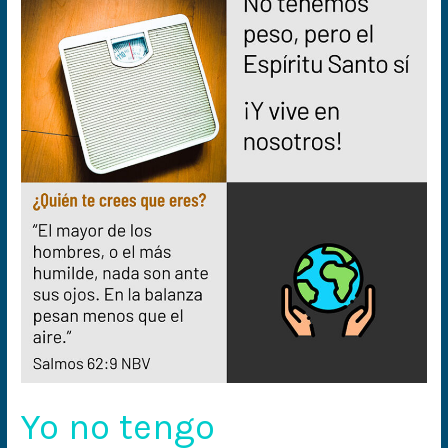
no
tengo
importancia
Yo no tengo