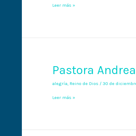
Leer más »
Pastora Andrea.
Pastora
Andrea.
Deleite
alegría
,
Reino de Dios
/
30 de diciembr
Leer más »