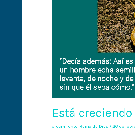
Está creciendo
crecimiento
,
Reino de Dios
/
26 de febr