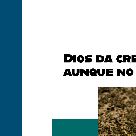
Está
creciendo