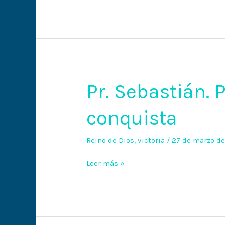
destino
Pr. Sebastián. 
Pr.
Sebastián.
conquista
Preparados
para
la
Reino de Dios
,
victoria
/
27 de marzo d
conquista
Leer más »