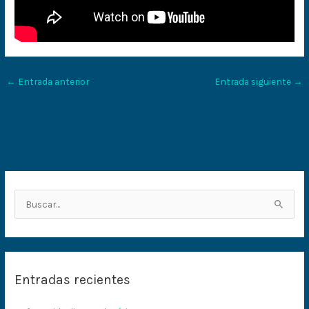
←
Entrada anterior
Entrada siguiente
→
B
u
s
c
Entradas recientes
a
r