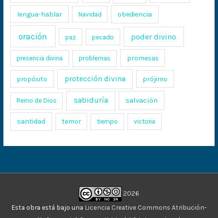
lengua-hablar
obediencia
Navidad
oración
poder divino
paz
pecado
promesas
presencia divina
problemas
protección divina
propósito
prójimo
sabiduría
salvación
Reino de Dios
santidad
temor
tiempo
victoria
2026
Esta obra está bajo una
Licencia Creative Commons Atribución-