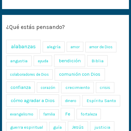
¿Qué estás pensando?
alabanzas
alegría
amor
amor de Dios
bendición
Biblia
angustia
ayuda
comunión con Dios
colaboradores de Dios
confianza
crecimiento
crisis
corazón
cómo agradar a Dios
Espíritu Santo
dinero
Fe
evangelismo
fortaleza
familia
Jesús
justicia
guerra espiritual
guía