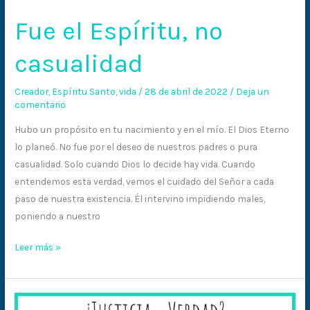
Fue el Espíritu, no
casualidad
Creador
,
Espíritu Santo
,
vida
/
28 de abril de 2022
/
Deja un
comentario
Hubo un propósito en tu nacimiento y en el mío. El Dios Eterno
lo planeó. No fue por el deseo de nuestros padres o pura
casualidad. Solo cuando Dios lo decide hay vida. Cuando
entendemos esta verdad, vemos el cuidado del Señor a cada
paso de nuestra existencia. Él intervino impidiendo males,
poniendo a nuestro
Leer más »
¿Hay