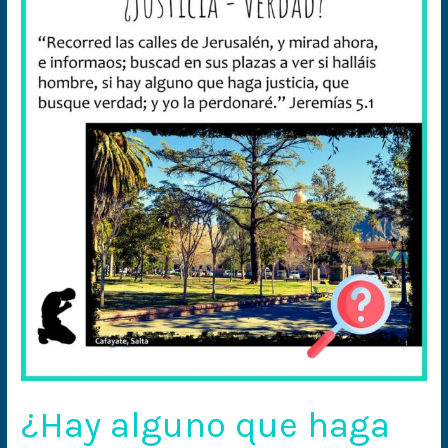
alguno
que
haga
justicia
y
busque
la
verdad?
¿Hay alguno que haga