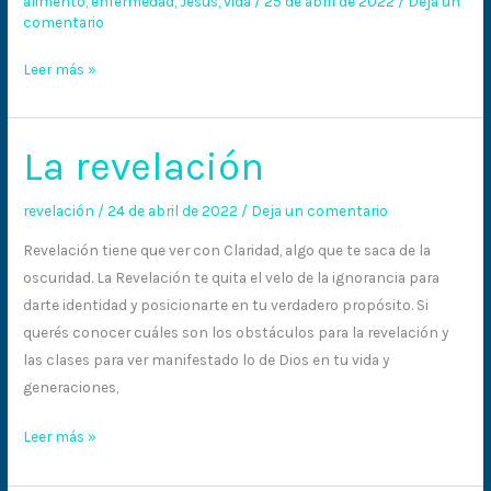
alimento
,
enfermedad
,
Jesús
,
vida
/
25 de abril de 2022
/
Deja un
comentario
Leer más »
La revelación
La
revelación
revelación
/
24 de abril de 2022
/
Deja un comentario
Revelación tiene que ver con Claridad, algo que te saca de la
oscuridad. La Revelación te quita el velo de la ignorancia para
darte identidad y posicionarte en tu verdadero propósito. Si
querés conocer cuáles son los obstáculos para la revelación y
las clases para ver manifestado lo de Dios en tu vida y
generaciones,
Leer más »