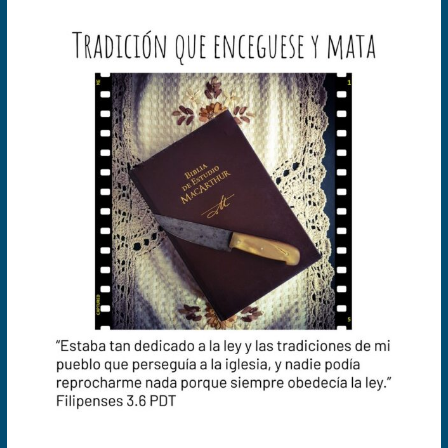
Tradición
que
enceguece
y
mata