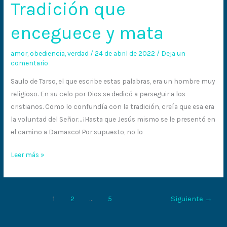
Tradición que
enceguece y mata
amor
,
obediencia
,
verdad
/
24 de abril de 2022
/
Deja un
comentario
Saulo de Tarso, el que escribe estas palabras, era un hombre muy
religioso. En su celo por Dios se dedicó a perseguir a los
cristianos. Como lo confundía con la tradición, creía que esa era
la voluntad del Señor… ¡Hasta que Jesús mismo se le presentó en
el camino a Damasco! Por supuesto, no lo
Leer más »
1
2
…
5
Siguiente
→