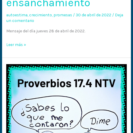
ensanchamiento
ensanchamiento
autoestima
,
crecimiento
,
promesas
/
30 de abril de 2022
/
Deja
un comentario
Mensaje del día jueves 28 de abril de 2022.
Leer más »
¡No
escuches
chismes
ni
calumnias!