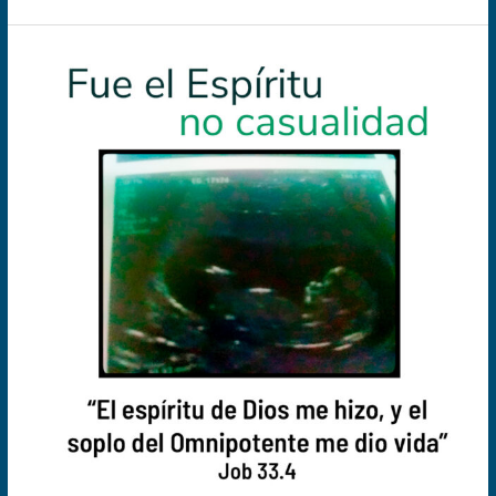
Fue
el
Espíritu,
no
casualidad