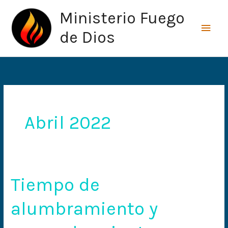
Ir
Men
Ministerio Fuego
al
princ
contenido
de Dios
Abril 2022
Tiempo de
Tiempo
de
alumbramiento y
alumbramiento
y