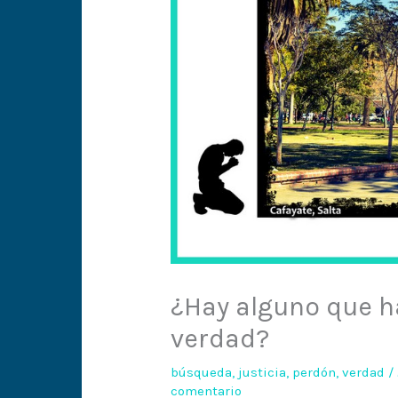
¿Hay alguno que ha
verdad?
búsqueda
,
justicia
,
perdón
,
verdad
/
comentario