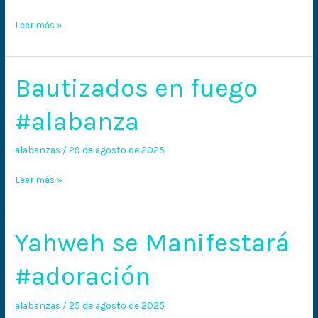
Leer más »
Bautizados en fuego
Bautizados
en
#alabanza
fuego
#alabanza
alabanzas
/
29 de agosto de 2025
Leer más »
Yahweh se Manifestará
Yahweh
se
#adoración
Manifestará
#adoración
alabanzas
/
25 de agosto de 2025