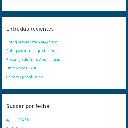
u
s
c
Entradas recientes
a
r
Enfoque idealista o alegórico
p
Enfoques de interpretación
o
Bosquejo del libro Apocalipsis
r
:
Libro Apocalipsis
Género apocalíptico
Buscar por fecha
agosto 2026