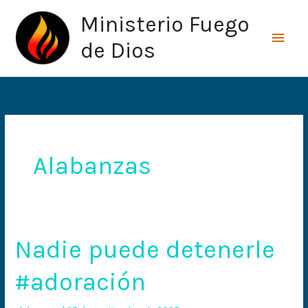
Ir
Men
Ministerio Fuego
al
princ
contenido
de Dios
Alabanzas
Nadie puede detenerle
Nadie
puede
#adoración
detenerle
#adoración