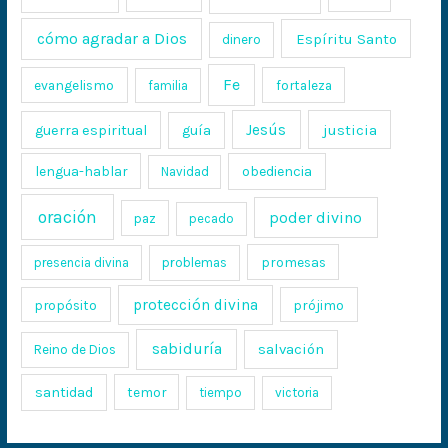
cómo agradar a Dios
Espíritu Santo
dinero
Fe
evangelismo
fortaleza
familia
Jesús
justicia
guerra espiritual
guía
lengua-hablar
obediencia
Navidad
oración
poder divino
paz
pecado
promesas
presencia divina
problemas
protección divina
propósito
prójimo
sabiduría
salvación
Reino de Dios
santidad
temor
tiempo
victoria