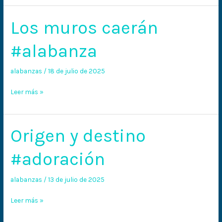
Los muros caerán
Los
muros
#alabanza
caerán
#alabanza
alabanzas
/
18 de julio de 2025
Leer más »
Origen y destino
Origen
y
#adoración
destino
#adoración
alabanzas
/
13 de julio de 2025
Leer más »