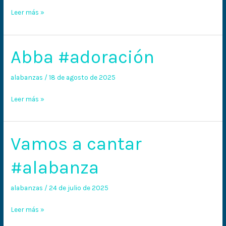
Leer más »
Abba #adoración
Abba
#adoración
alabanzas
/
18 de agosto de 2025
Leer más »
Vamos a cantar
Vamos
a
#alabanza
cantar
#alabanza
alabanzas
/
24 de julio de 2025
Leer más »