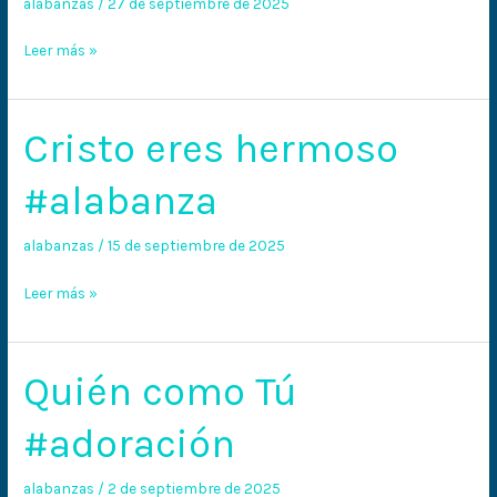
alabanzas
/
27 de septiembre de 2025
Leer más »
Cristo eres hermoso
Cristo
eres
#alabanza
hermoso
#alabanza
alabanzas
/
15 de septiembre de 2025
Leer más »
Quién como Tú
Quién
como
#adoración
Tú
#adoración
alabanzas
/
2 de septiembre de 2025