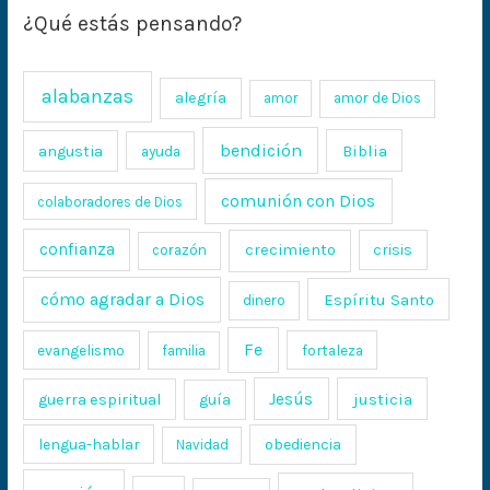
¿Qué estás pensando?
alabanzas
alegría
amor
amor de Dios
bendición
Biblia
angustia
ayuda
comunión con Dios
colaboradores de Dios
confianza
crecimiento
crisis
corazón
cómo agradar a Dios
Espíritu Santo
dinero
Fe
evangelismo
fortaleza
familia
Jesús
justicia
guerra espiritual
guía
lengua-hablar
obediencia
Navidad