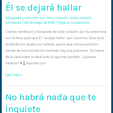
Él se dejará hallar
Él
se
dejará
búsqueda
,
comunión con Dios
,
corazón
,
Jesús
,
oración
,
promesas
/
28 de mayo de 2021
/
Deja un comentario
hallar
Clamor, rendición y búsqueda de todo corazón por Su presencia
son la llave, para que Él “se deje hallar” por nosotros. Dios está
diciéndonos: Quiero ser hallado, quiero que me encuentren.
Detrás de esta bendición también hay una promesa: “Te traeré
de la cautividad, te daré todo lo que has perdido”. ¿Quieres
hallarlo?
♥️
Búscalo con
Leer más »
No habrá nada que te
No
habrá
inquiete
nada
que