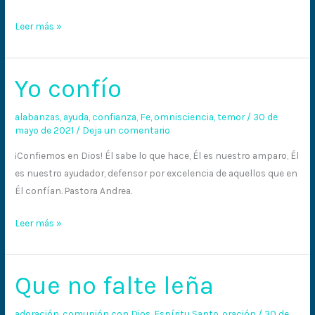
Leer más »
Yo confío
Yo
confío
alabanzas
,
ayuda
,
confianza
,
Fe
,
omnisciencia
,
temor
/
30 de
mayo de 2021
/
Deja un comentario
¡Confiemos en Dios! Él sabe lo que hace, Él es nuestro amparo, Él
es nuestro ayudador, defensor por excelencia de aquellos que en
Él confían. Pastora Andrea.
Leer más »
Que no falte leña
Que
no
falte
adoración
,
comunión con Dios
,
Espíritu Santo
,
oración
/
30 de