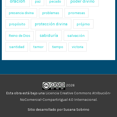
oración
poder divino
paz
pecado
promesas
presencia divina
problemas
protección divina
propósito
prójimo
sabiduría
salvación
Reino de Dios
santidad
temor
tiempo
victoria
2026
Esta obra está bajo una
Licencia Creative Commons Atribución-
NoComercial-CompartirIgual 4.0 Internacional
.
Sitio desarrollado por Susana Sobrino