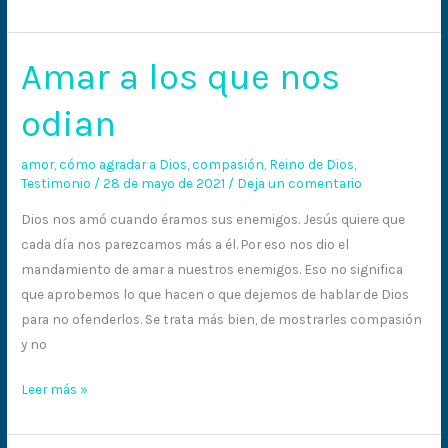
Amar a los que nos
Amar
a
odian
los
que
amor
,
cómo agradar a Dios
,
compasión
,
Reino de Dios
,
nos
Testimonio
/
28 de mayo de 2021
/
Deja un comentario
odian
Dios nos amó cuando éramos sus enemigos. Jesús quiere que
cada día nos parezcamos más a él. Por eso nos dio el
mandamiento de amar a nuestros enemigos. Eso no significa
que aprobemos lo que hacen o que dejemos de hablar de Dios
para no ofenderlos. Se trata más bien, de mostrarles compasión
y no
Leer más »