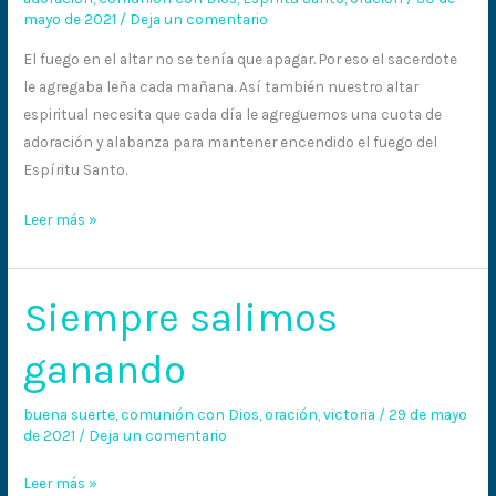
mayo de 2021
/
Deja un comentario
leña
El fuego en el altar no se tenía que apagar. Por eso el sacerdote
le agregaba leña cada mañana. Así también nuestro altar
espiritual necesita que cada día le agreguemos una cuota de
adoración y alabanza para mantener encendido el fuego del
Espíritu Santo.
Leer más »
Siempre salimos
Siempre
salimos
ganando
ganando
buena suerte
,
comunión con Dios
,
oración
,
victoria
/
29 de mayo
de 2021
/
Deja un comentario
Leer más »