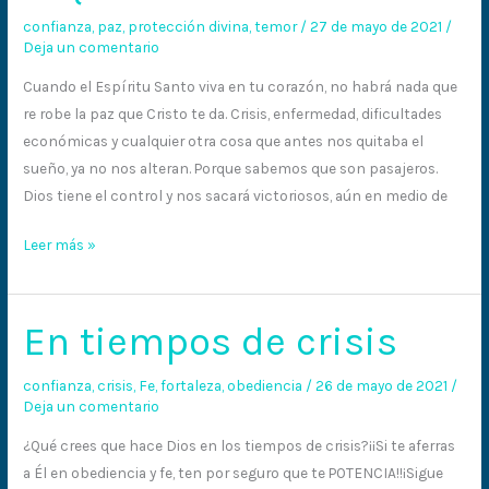
confianza
,
paz
,
protección divina
,
temor
/
27 de mayo de 2021
/
te
Deja un comentario
inquiete
Cuando el Espíritu Santo viva en tu corazón, no habrá nada que
re robe la paz que Cristo te da. Crisis, enfermedad, dificultades
económicas y cualquier otra cosa que antes nos quitaba el
sueño, ya no nos alteran. Porque sabemos que son pasajeros.
Dios tiene el control y nos sacará victoriosos, aún en medio de
Leer más »
En tiempos de crisis
En
tiempos
de
confianza
,
crisis
,
Fe
,
fortaleza
,
obediencia
/
26 de mayo de 2021
/
Deja un comentario
crisis
¿Qué crees que hace Dios en los tiempos de crisis?¡¡Si te aferras
a Él en obediencia y fe, ten por seguro que te POTENCIA!!¡Sigue