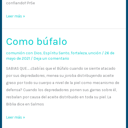
confiando!! PrSe
Leer más »
Como búfalo
Como
búfalo
comunión con Dios
,
Espíritu Santo
,
fortaleza
,
unción
/
26 de
mayo de 2021
/
Deja un comentario
SABIAS QUE…. ¿Sabías que el Búfalo cuando se siente atacado
por sus depredadores, menea su joroba distribuyendo aceite
graso por todo su cuerpo a nivel de la piel como mecanismo de
defensa? Cuando los depredadores ponen sus garras sobre él,
resbalan por causa del aceite distribuido en toda su piel. La
Biblia dice en Salmos
Leer más »