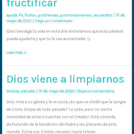
fructificar
el
pasado,
ayuda
,
Fe
,
frutos
,
problemas
,
promocionarnos
,
recuerdos
/
31 de
voy
mayo de 2021
/
Deja un comentario
a
hacerte
¡Dios bendiga tu vida en este día! ¡Anhelamos que esta palabra
fructificar
pueda ayudarte y que tu fe sea aumentada!
Leer más »
Dios viene a limpiarnos
Dios
viene
a
limpiar
,
pecado
/
31 de mayo de 2021
/
Deja un comentario
limpiarnos
Dios mira a su iglesia y la ve sucia ¿Es que se olvidó que la sangre
de Cristo limpia de todo pecado? Lo sabe, pero no siente
necesidad de estar a cuentas con el Creador. Está cómoda,
disfrutando de la bendición del Padre y los placeres de este
mundo. Estira sus límites morales hasta tolerar