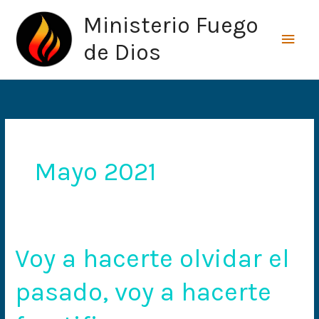
Ir
Men
Ministerio Fuego
al
princ
contenido
de Dios
Mayo 2021
Voy a hacerte olvidar el
Voy
a
pasado, voy a hacerte
hacerte
olvidar