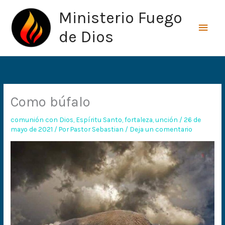
Ir
Men
Ministerio Fuego
al
princ
contenido
de Dios
Como búfalo
comunión con Dios
,
Espíritu Santo
,
fortaleza
,
unción
/
26 de
mayo de 2021
/ Por
Pastor Sebastian
/
Deja un comentario