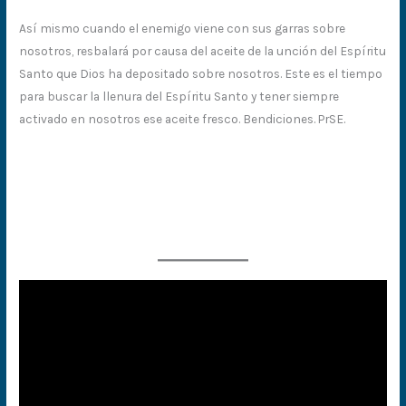
Así mismo cuando el enemigo viene con sus garras sobre
nosotros, resbalará por causa del aceite de la unción del Espíritu
Santo que Dios ha depositado sobre nosotros. Este es el tiempo
para buscar la llenura del Espíritu Santo y tener siempre
activado en nosotros ese aceite fresco. Bendiciones. PrSE.