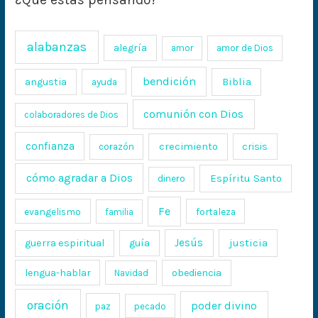
alabanzas
alegría
amor
amor de Dios
bendición
Biblia
angustia
ayuda
comunión con Dios
colaboradores de Dios
confianza
crecimiento
crisis
corazón
cómo agradar a Dios
Espíritu Santo
dinero
Fe
evangelismo
fortaleza
familia
Jesús
justicia
guerra espiritual
guía
lengua-hablar
obediencia
Navidad
oración
poder divino
paz
pecado