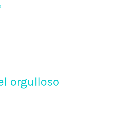
5
l orgulloso