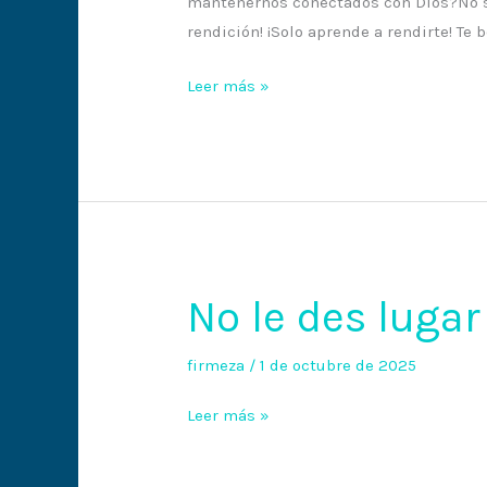
mantenernos conectados con Dios?No son
rendición! ¡Solo aprende a rendirte! Te b
Leer más »
No le des lugar
No
le
des
firmeza
/
1 de octubre de 2025
lugar
Leer más »
al
diablo