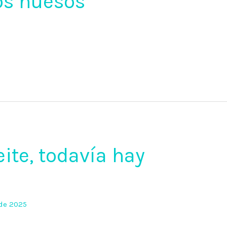
os huesos
ite, todavía hay
 de 2025