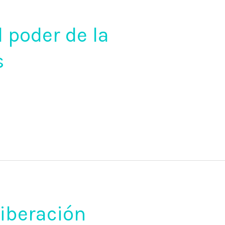
 poder de la
s
liberación