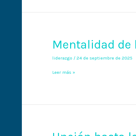
Mentalidad de 
Mentalidad
de
león
liderazgo
/
24 de septiembre de 2025
Leer más »
Unción