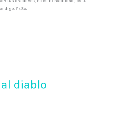
 tus oraciones, no es tu habilidad, ¡es tu
endigo. Pr.Se.
 al diablo