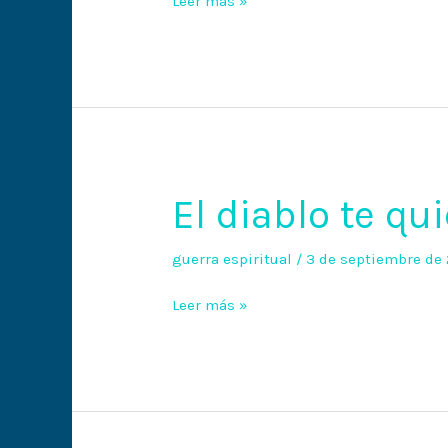
Leer más »
El diablo te qu
El
diablo
te
guerra espiritual
/
3 de septiembre de
quiere
Leer más »
encarcelar