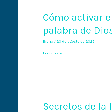
Cómo activar el
Cómo
activar
palabra de Dio
el
poder
de
Biblia
/
20 de agosto de 2025
la
Leer más »
palabra
de
Dios
Secretos de la 
Secretos
de