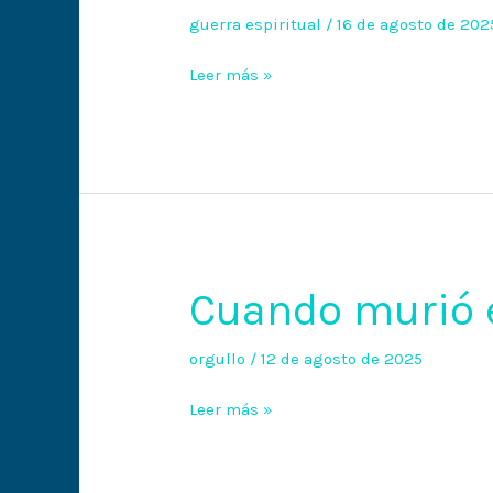
la
guerra espiritual
/
16 de agosto de 202
liberación
Leer más »
Cuando murió e
Cuando
murió
el
orgullo
/
12 de agosto de 2025
orgulloso
Leer más »