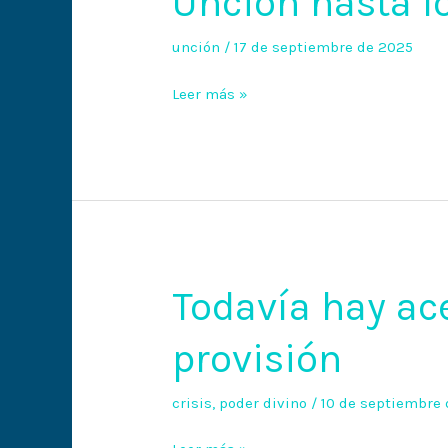
Unción hasta l
hasta
los
unción
/
17 de septiembre de 2025
huesos
Leer más »
Todavía hay ace
Todavía
hay
provisión
aceite,
todavía
hay
crisis
,
poder divino
/
10 de septiembre
provisión