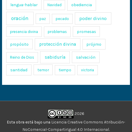
lengua-hablar
obediencia
Navidad
oración
poder divino
paz
pecado
promesas
presencia divina
problemas
protección divina
propósito
prójimo
sabiduría
salvación
Reino de Dios
santidad
temor
tiempo
victoria
2026
Esta obra está bajo una
Licencia Creative Commons Atribución-
NoComercial-CompartirIgual 4.0 Internacional
.