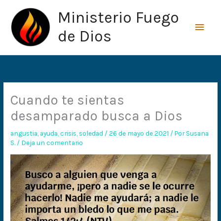
Ir
Men
Ministerio Fuego
al
princ
contenido
de Dios
Cuando te sientas
desamparado busca a Dios
angustia
,
ayuda
,
crisis
,
soledad
/
26 de mayo de 2021
/ Por
Susana
S.
/
Deja un comentario