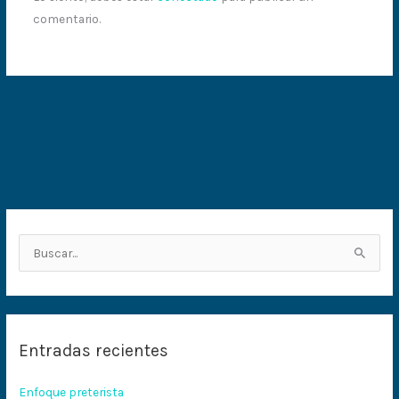
comentario.
B
u
s
c
Entradas recientes
a
r
Enfoque preterista