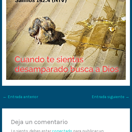
←
Entrada anterior
Entrada siguiente
→
Deja un comentario
Lo siento, debes estar
conectado
para publicar un