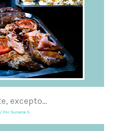
te, excepto…
3
/ Por
Susana S.