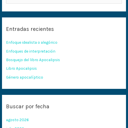
u
s
c
Entradas recientes
a
r
Enfoque idealista o alegórico
p
Enfoques de interpretación
o
Bosquejo del libro Apocalipsis
r
:
Libro Apocalipsis
Género apocalíptico
Buscar por fecha
agosto 2026