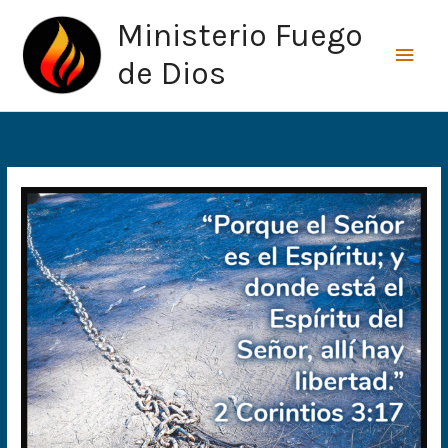
Ir
Men
Ministerio Fuego
al
princ
contenido
de Dios