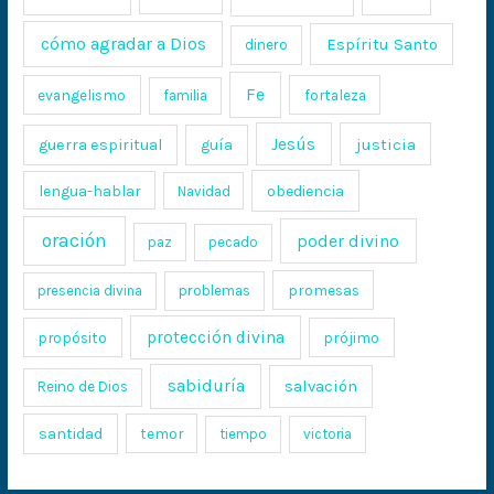
cómo agradar a Dios
Espíritu Santo
dinero
Fe
evangelismo
fortaleza
familia
Jesús
justicia
guerra espiritual
guía
lengua-hablar
obediencia
Navidad
oración
poder divino
paz
pecado
promesas
presencia divina
problemas
protección divina
propósito
prójimo
sabiduría
salvación
Reino de Dios
santidad
temor
tiempo
victoria