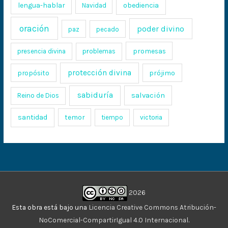
lengua-hablar
obediencia
Navidad
oración
poder divino
paz
pecado
promesas
presencia divina
problemas
protección divina
propósito
prójimo
sabiduría
salvación
Reino de Dios
santidad
temor
tiempo
victoria
2026
Esta obra está bajo una
Licencia Creative Commons Atribución-
NoComercial-CompartirIgual 4.0 Internacional
.