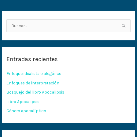
B
u
s
c
Entradas recientes
a
r
Enfoque idealista o alegórico
p
Enfoques de interpretación
o
Bosquejo del libro Apocalipsis
r
:
Libro Apocalipsis
Género apocalíptico