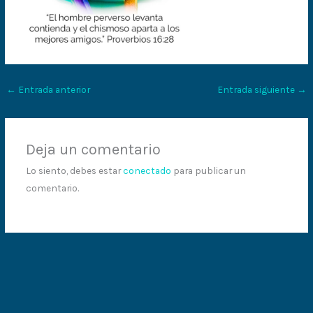
←
Entrada anterior
Entrada siguiente
→
Deja un comentario
Lo siento, debes estar
conectado
para publicar un
comentario.