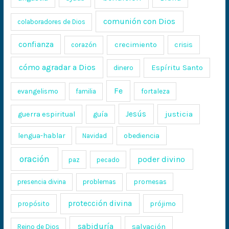
comunión con Dios
colaboradores de Dios
confianza
crecimiento
crisis
corazón
cómo agradar a Dios
Espíritu Santo
dinero
Fe
evangelismo
fortaleza
familia
Jesús
justicia
guerra espiritual
guía
lengua-hablar
obediencia
Navidad
oración
poder divino
paz
pecado
promesas
presencia divina
problemas
protección divina
propósito
prójimo
sabiduría
salvación
Reino de Dios