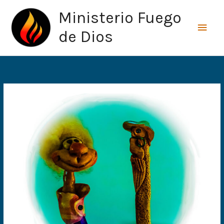
Ir
Men
Ministerio Fuego
al
princ
contenido
de Dios