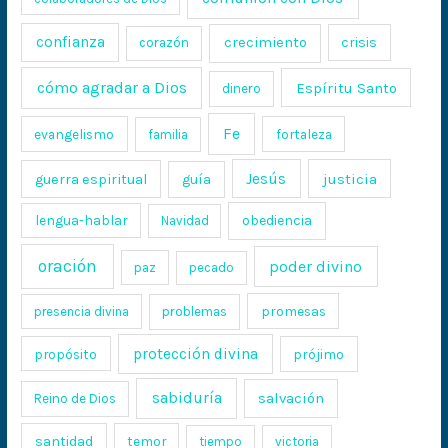
confianza
crecimiento
crisis
corazón
cómo agradar a Dios
Espíritu Santo
dinero
Fe
evangelismo
fortaleza
familia
Jesús
justicia
guerra espiritual
guía
lengua-hablar
obediencia
Navidad
oración
poder divino
paz
pecado
promesas
presencia divina
problemas
protección divina
propósito
prójimo
sabiduría
salvación
Reino de Dios
santidad
temor
tiempo
victoria