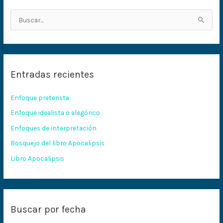
B
u
s
c
Entradas recientes
a
r
Enfoque preterista
p
Enfoque idealista o alegórico
o
Enfoques de interpretación
r
:
Bosquejo del libro Apocalipsis
Libro Apocalipsis
Buscar por fecha