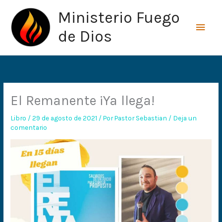
Ir
Men
Ministerio Fuego
al
princ
contenido
de Dios
El Remanente ¡Ya llega!
Libro
/
29 de agosto de 2021
/ Por
Pastor Sebastian
/
Deja un
comentario