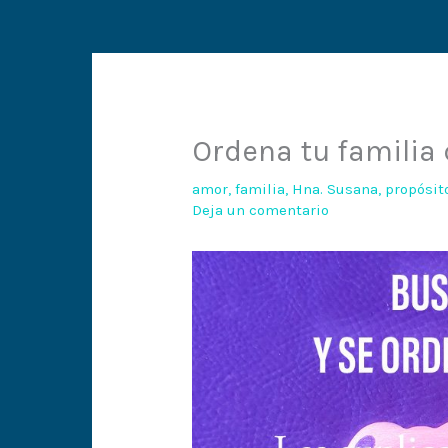
Ordena tu familia
amor
,
familia
,
Hna. Susana
,
propósit
Deja un comentario