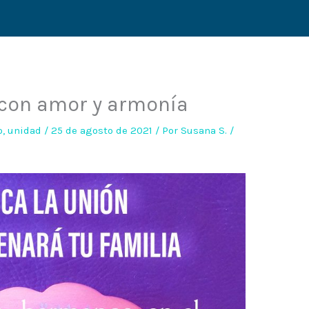
 con amor y armonía
o
,
unidad
/
25 de agosto de 2021
/ Por
Susana S.
/