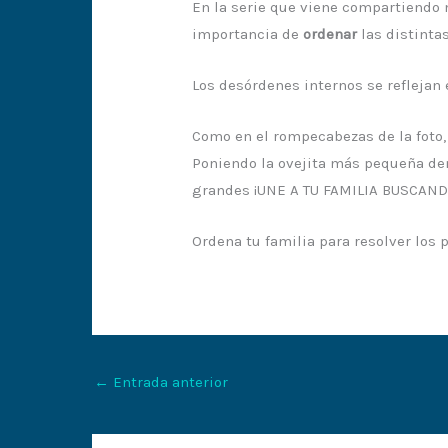
En la serie que viene compartiendo n
importancia de
ordenar
las distintas
Los desórdenes internos se reflejan e
Como en el rompecabezas de la foto,
Poniendo la ovejita más pequeña den
grandes ¡UNE A TU FAMILIA BUSCAN
Ordena tu familia para resolver los 
←
Entrada anterior