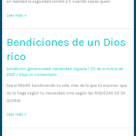
en realidad la seguridad vendrá a ti cuando sepas quien
Leer más »
Bendiciones de un Dios
Bendiciones
de
rico
un
Dios
bendición
,
generosidad
,
necesidad
,
riqueza
/
20 de octubre de
rico
2021
/
Deja un comentario
Sea el PADRE bendiciendo tu vida, más de lo que tú esperas; que
no lo haga según tu necesidad, sino según las RIQUEZAS DE SU
GLORIA.
Leer más »