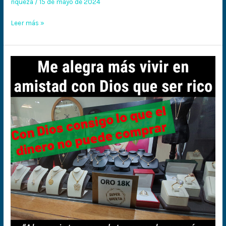
riqueza
/
15 de mayo de 2024
hacer
riquezas
Leer más »
Me
alegra
más
vivir
en
amistad
con
Dios