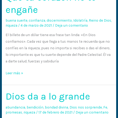
tu
engañe
corazón
no
buena suerte
,
confianza
,
discernimiento
,
Idolatría
,
Reino de Dios
,
te
riqueza
/
4 de marzo de 2021
/
Deja un comentario
engañe
El billete de un dólar tiene esa frase tan linda: «En Dios
confiamos». Cada vez que llega a tus manos te recuerda que no
confíes en la riqueza, pues no importa si recibes o das el dinero,
lo importante es que tu suerte depende del Padre Celestial. Él va
a darte salud, fuerzas y sabiduría
Leer más »
Dios da a lo grande
Dios
da
a
abundancia
,
bendición
,
bondad divina
,
Dios nos sorprende
,
Fe
,
promesas
,
riqueza
/
17 de febrero de 2021
/
Deja un comentario
lo