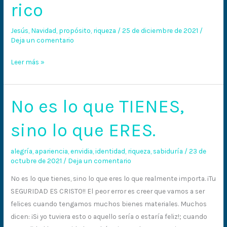
rico
pobre
siendo
Jesús
,
Navidad
,
propósito
,
riqueza
/
25 de diciembre de 2021
/
rico
Deja un comentario
Leer más »
No es lo que TIENES,
No
es
sino lo que ERES.
lo
que
alegría
,
apariencia
,
envidia
,
identidad
,
riqueza
,
sabiduría
/
23 de
TIENES,
octubre de 2021
/
Deja un comentario
sino
lo
No es lo que tienes, sino lo que eres lo que realmente importa. ¡Tu
que
SEGURIDAD ES CRISTO!! El peor error es creer que vamos a ser
ERES.
felices cuando tengamos muchos bienes materiales. Muchos
dicen: ¡Si yo tuviera esto o aquello sería o estaría feliz!; cuando