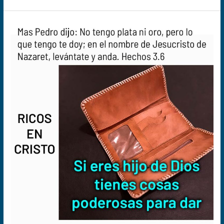
Billetera
vacía,
pero
ricos
en
Cristo