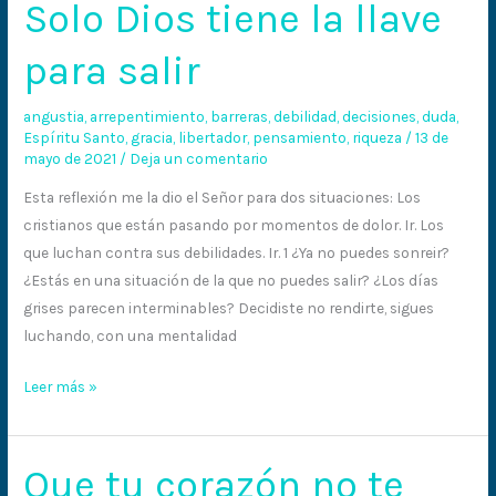
Solo Dios tiene la llave
Solo
Dios
para salir
tiene
la
angustia
,
arrepentimiento
,
barreras
,
debilidad
,
decisiones
,
duda
,
llave
Espíritu Santo
,
gracia
,
libertador
,
pensamiento
,
riqueza
/
13 de
para
mayo de 2021
/
Deja un comentario
salir
Esta reflexión me la dio el Señor para dos situaciones: Los
cristianos que están pasando por momentos de dolor. Ir. Los
que luchan contra sus debilidades. Ir. 1 ¿Ya no puedes sonreir?
¿Estás en una situación de la que no puedes salir? ¿Los días
grises parecen interminables? Decidiste no rendirte, sigues
luchando, con una mentalidad
Leer más »
Que tu corazón no te
Que