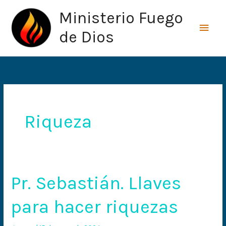
Ir
Men
Ministerio Fuego
al
princ
contenido
de Dios
Riqueza
Pr. Sebastián. Llaves
Pr.
Sebastián.
para hacer riquezas
Llaves
para