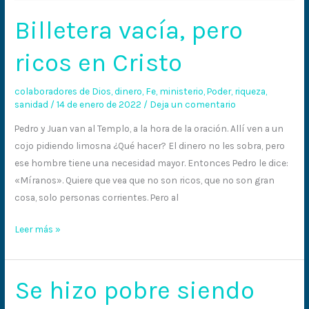
Billetera vacía, pero
ricos en Cristo
colaboradores de Dios
,
dinero
,
Fe
,
ministerio
,
Poder
,
riqueza
,
sanidad
/
14 de enero de 2022
/
Deja un comentario
Pedro y Juan van al Templo, a la hora de la oración. Allí ven a un
cojo pidiendo limosna ¿Qué hacer? El dinero no les sobra, pero
ese hombre tiene una necesidad mayor. Entonces Pedro le dice:
«Míranos». Quiere que vea que no son ricos, que no son gran
cosa, solo personas corrientes. Pero al
Leer más »
Se hizo pobre siendo
Se
hizo