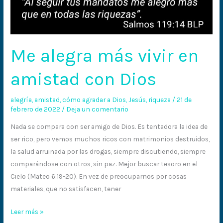
Me alegra más vivir en
amistad con Dios
alegría
,
amistad
,
cómo agradar a Dios
,
Jesús
,
riqueza
/
21 de
febrero de 2022
/
Deja un comentario
Nada se compara con ser amigo de Dios. Es tentadora la idea de
ser rico, pero vemos muchos ricos con matrimonios destruidos,
la salud arruinada por las drogas, siempre discutiendo, siempre
comparándose con otros, sin paz. Mejor buscar tesoro en el
Cielo (Mateo 6:19-20). En vez de preocuparnos por cosas
materiales, que no satisfacen, tener
Leer más »