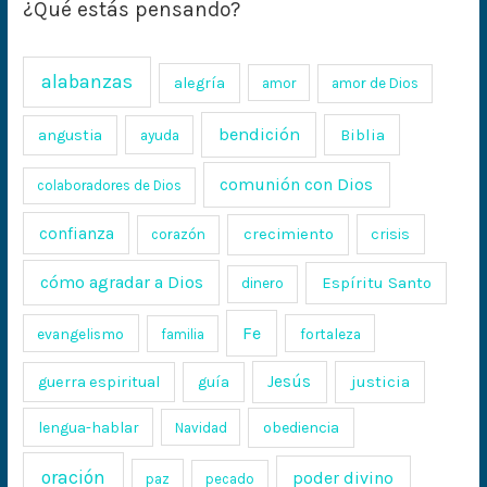
¿Qué estás pensando?
alabanzas
alegría
amor
amor de Dios
bendición
Biblia
angustia
ayuda
comunión con Dios
colaboradores de Dios
confianza
crecimiento
crisis
corazón
cómo agradar a Dios
Espíritu Santo
dinero
Fe
evangelismo
fortaleza
familia
Jesús
justicia
guerra espiritual
guía
lengua-hablar
obediencia
Navidad
oración
poder divino
paz
pecado