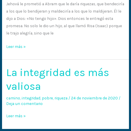
grande
Jehová le prometió a Abram que le daría riquezas, que bendeciría
a los que lo bendijeran y maldeciría a los que lo maldijeran. Él le
dijo a Dios: «No tengo hijo». Dios entonces le entregó esta
promesa. No solo le dio un hijo, al que llamó Risa (Isaac) porque
le trajo alegría, sino que le
Leer más »
La integridad es más
La
integridad
valiosa
es
más
camino
,
integridad
,
pobre
,
riqueza
/
24 de noviembre de 2020
/
valiosa
Deja un comentario
Leer más »