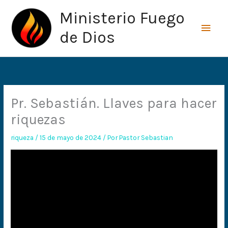
Ir
Men
Ministerio Fuego
al
princ
contenido
de Dios
Pr. Sebastián. Llaves para hacer
riquezas
riqueza
/
15 de mayo de 2024
/ Por
Pastor Sebastian