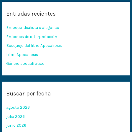
c
Entradas recientes
a
r
Enfoque idealista o alegórico
p
Enfoques de interpretación
o
Bosquejo del libro Apocalipsis
r
:
Libro Apocalipsis
Género apocalíptico
Buscar por fecha
agosto 2026
julio 2026
junio 2026