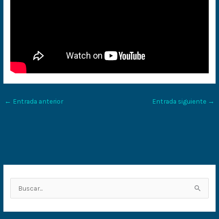
←
Entrada anterior
Entrada siguiente
→
B
u
s