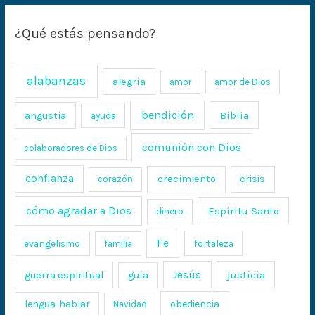
¿Qué estás pensando?
alabanzas
alegría
amor
amor de Dios
bendición
Biblia
angustia
ayuda
comunión con Dios
colaboradores de Dios
confianza
crecimiento
crisis
corazón
cómo agradar a Dios
Espíritu Santo
dinero
Fe
evangelismo
fortaleza
familia
Jesús
justicia
guerra espiritual
guía
lengua-hablar
obediencia
Navidad