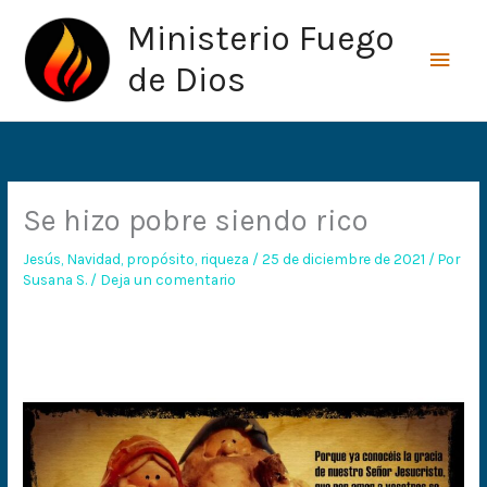
Ir
Men
Ministerio Fuego
al
princ
contenido
de Dios
Se hizo pobre siendo rico
Jesús
,
Navidad
,
propósito
,
riqueza
/
25 de diciembre de 2021
/ Por
Susana S.
/
Deja un comentario