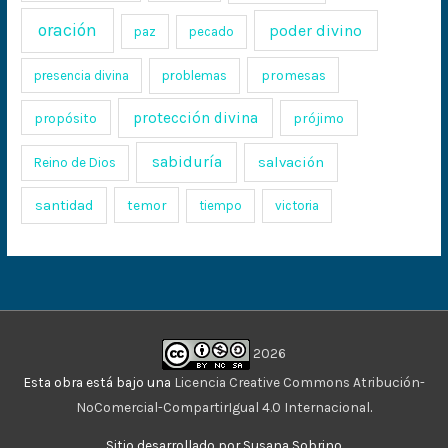
oración
poder divino
paz
pecado
promesas
presencia divina
problemas
protección divina
propósito
prójimo
sabiduría
salvación
Reino de Dios
santidad
temor
tiempo
victoria
2026
Esta obra está bajo una
Licencia Creative Commons Atribución-
NoComercial-CompartirIgual 4.0 Internacional
.
Sitio desarrollado por Susana Sobrino