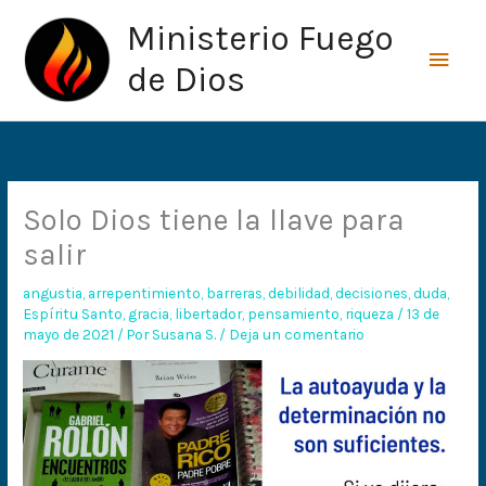
Ir
Men
Ministerio Fuego
al
princ
contenido
de Dios
Solo Dios tiene la llave para
salir
angustia
,
arrepentimiento
,
barreras
,
debilidad
,
decisiones
,
duda
,
Espíritu Santo
,
gracia
,
libertador
,
pensamiento
,
riqueza
/
13 de
mayo de 2021
/ Por
Susana S.
/
Deja un comentario