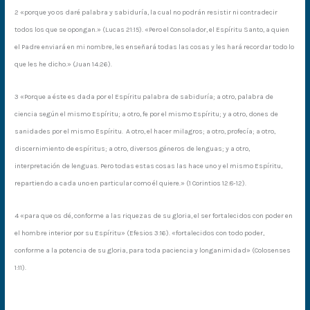
2 «porque yo os daré palabra y sabiduría, la cual no podrán resistir ni contradecir
todos los que se opongan.» (Lucas 21:15). «Pero el Consolador, el Espíritu Santo, a quien
el Padre enviará en mi nombre, les enseñará todas las cosas y les hará recordar todo lo
que les he dicho.» (Juan 14:26).
3 «Porque a éste es dada por el Espíritu palabra de sabiduría; a otro, palabra de
ciencia según el mismo Espíritu; a otro, fe por el mismo Espíritu; y a otro, dones de
sanidades por el mismo Espíritu. A otro, el hacer milagros; a otro, profecía; a otro,
discernimiento de espíritus; a otro, diversos géneros de lenguas; y a otro,
interpretación de lenguas. Pero todas estas cosas las hace uno y el mismo Espíritu,
repartiendo a cada uno en particular como él quiere.» (1 Corintios 12:8-12).
4 «para que os dé, conforme a las riquezas de su gloria, el ser fortalecidos con poder en
el hombre interior por su Espíritu» (Efesios 3:16). «fortalecidos con todo poder,
conforme a la potencia de su gloria, para toda paciencia y longanimidad» (Colosenses
1:11).
2