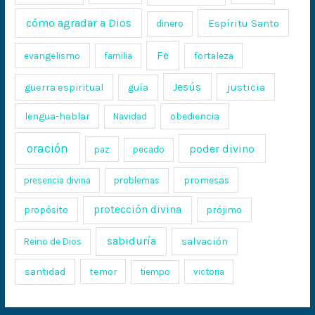
cómo agradar a Dios
Espíritu Santo
dinero
Fe
evangelismo
fortaleza
familia
Jesús
justicia
guerra espiritual
guía
lengua-hablar
obediencia
Navidad
oración
poder divino
paz
pecado
promesas
presencia divina
problemas
protección divina
propósito
prójimo
sabiduría
salvación
Reino de Dios
santidad
temor
tiempo
victoria