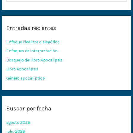
u
s
c
Entradas recientes
a
r
Enfoque idealista o alegórico
p
Enfoques de interpretación
o
Bosquejo del libro Apocalipsis
r
:
Libro Apocalipsis
Género apocalíptico
Buscar por fecha
agosto 2026
julio 2026