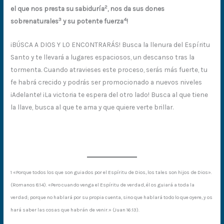
2
el que nos presta su sabiduría
, nos da sus dones
3
4
sobrenaturales
y su potente
fuerza
!
¡BÚSCA A DIOS Y LO ENCONTRARÁS! Busca la llenura del Espíritu
Santo y te llevará a lugares espaciosos, un descanso tras la
tormenta. Cuando atravieses este proceso, serás más fuerte, tu
fe habrá crecido y podrás ser promocionado a nuevos niveles
¡Adelante! ¡La victoria te espera del otro lado! Busca al que tiene
la llave, busca al que te ama y que quiere verte brillar.
1 «Porque todos los que son guiados por el Espíritu de Dios, los tales son hijos de Dios».
(Romanos 8:14). «Pero cuando venga el Espíritu de verdad, él os guiará a toda la
verdad; porque no hablará por su propia cuenta, sino que hablará todo lo que oyere, y os
hará saber las cosas que habrán de venir.» (Juan 16:13).