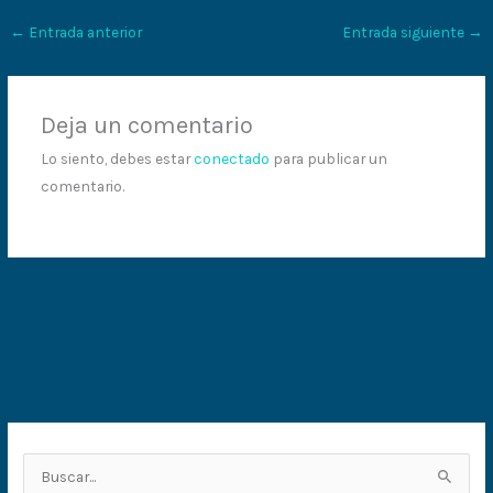
←
Entrada anterior
Entrada siguiente
→
Deja un comentario
Lo siento, debes estar
conectado
para publicar un
comentario.
B