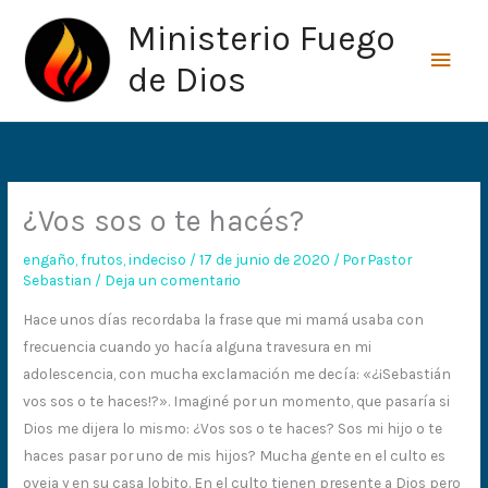
Ir
Men
Ministerio Fuego
al
princ
contenido
de Dios
¿Vos sos o te hacés?
engaño
,
frutos
,
indeciso
/
17 de junio de 2020
/ Por
Pastor
Sebastian
/
Deja un comentario
Hace unos días recordaba la frase que mi mamá usaba con
frecuencia cuando yo hacía alguna travesura en mi
adolescencia, con mucha exclamación me decía: «¿¡Sebastián
vos sos o te haces!?». Imaginé por un momento, que pasaría si
Dios me dijera lo mismo: ¿Vos sos o te haces? Sos mi hijo o te
haces pasar por uno de mis hijos? Mucha gente en el culto es
oveja y en su casa lobito. En el culto tienen presente a Dios pero