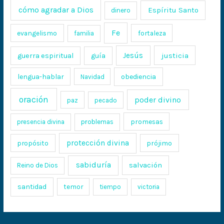
cómo agradar a Dios
Espíritu Santo
dinero
Fe
evangelismo
fortaleza
familia
Jesús
justicia
guerra espiritual
guía
lengua-hablar
obediencia
Navidad
oración
poder divino
paz
pecado
promesas
presencia divina
problemas
protección divina
propósito
prójimo
sabiduría
salvación
Reino de Dios
santidad
temor
tiempo
victoria