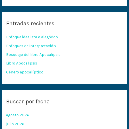
u
s
c
Entradas recientes
a
r
Enfoque idealista o alegórico
p
Enfoques de interpretación
o
Bosquejo del libro Apocalipsis
r
:
Libro Apocalipsis
Género apocalíptico
Buscar por fecha
agosto 2026
julio 2026