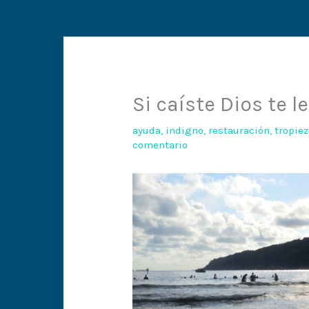
Si caíste Dios te l
ayuda
,
indigno
,
restauración
,
tropiez
comentario