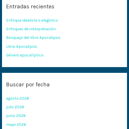
Entradas recientes
a
r
Enfoque idealista o alegórico
p
Enfoques de interpretación
o
Bosquejo del libro Apocalipsis
r
:
Libro Apocalipsis
Género apocalíptico
Buscar por fecha
agosto 2026
julio 2026
junio 2026
mayo 2026