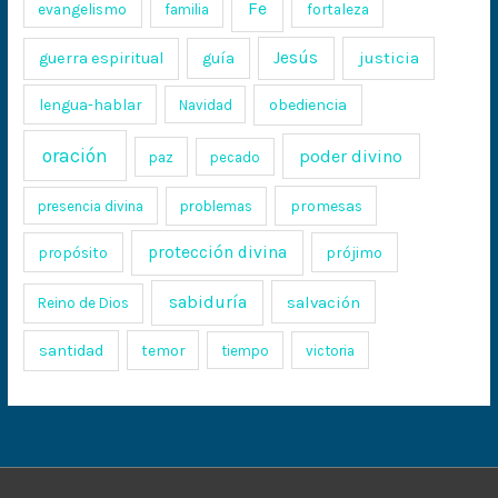
Fe
evangelismo
fortaleza
familia
Jesús
justicia
guerra espiritual
guía
lengua-hablar
obediencia
Navidad
oración
poder divino
paz
pecado
promesas
presencia divina
problemas
protección divina
propósito
prójimo
sabiduría
salvación
Reino de Dios
santidad
temor
tiempo
victoria