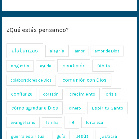
¿Qué estás pensando?
alabanzas
alegría
amor
amor de Dios
bendición
Biblia
angustia
ayuda
comunión con Dios
colaboradores de Dios
confianza
crecimiento
crisis
corazón
cómo agradar a Dios
Espíritu Santo
dinero
Fe
evangelismo
fortaleza
familia
Jesús
justicia
guerra espiritual
guía