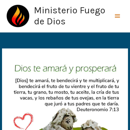
Ir
Men
Ministerio Fuego
al
princ
contenido
de Dios