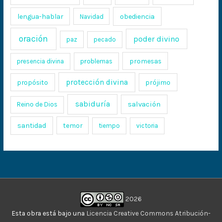
lengua-hablar
obediencia
Navidad
oración
poder divino
paz
pecado
promesas
presencia divina
problemas
protección divina
propósito
prójimo
sabiduría
salvación
Reino de Dios
santidad
temor
tiempo
victoria
2026
Esta obra está bajo una
Licencia Creative Commons Atribución-