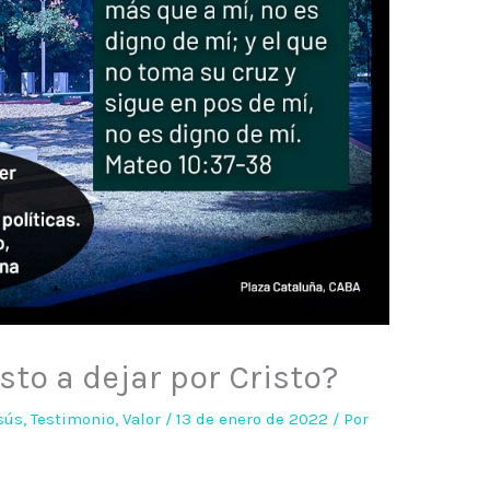
to a dejar por Cristo?
sús
,
Testimonio
,
Valor
/
13 de enero de 2022
/ Por