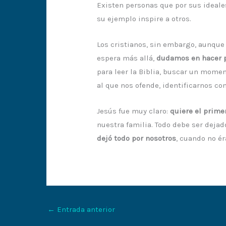
Existen personas que por sus ideale
su ejemplo inspire a otros.
Los cristianos, sin embargo, aunque
espera más allá,
dudamos en hacer p
para leer la Biblia, buscar un momen
al que nos ofende, identificarnos co
Jesús fue muy claro:
quiere el prime
nuestra familia. Todo debe ser dejado
dejó todo por nosotros
, cuando no é
←
Entrada anterior