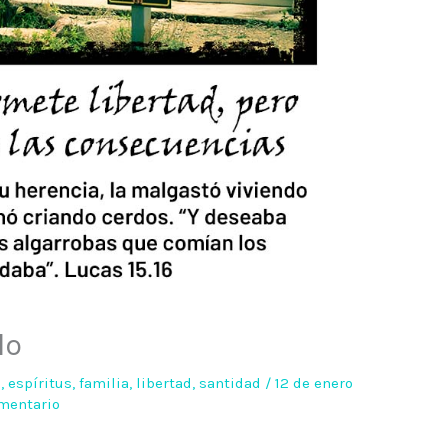
lo
o
,
espíritus
,
familia
,
libertad
,
santidad
/
12 de enero
mentario