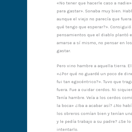
«No tener que hacerle caso a nadie».
para gastar». Sonaba muy bien. Habló
aunque el viejo no parecía que fuer
qué tengo que esperar?». Consiguió l
pensamientos que el diablo plantó e
amarse a sí mismo, no pensar en los 
gastar.
Pero vino hambre a aquella tierra. E
«¿Por qué no guardé un poco de din
fui tan egocéntrico?». Tuvo que traga
fuera. Fue a cuidar cerdos. Ni siquie
Tenía hambre. Veía a los cerdos com
la boca» ¿Iba a acabar así? ¿No hab
los obreros comían bien y tenían una
y le pedía trabajo a su padre? ¿Se lo
intentarlo.