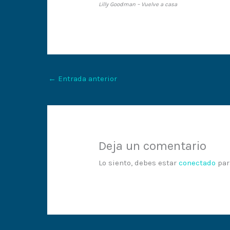
Lilly Goodman – Vuelve a casa
←
Entrada anterior
Deja un comentario
Lo siento, debes estar
conectado
par