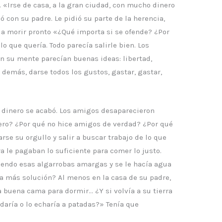
 «Irse de casa, a la gran ciudad, con mucho dinero
 con su padre. Le pidió su parte de la herencia,
a a morir pronto «¿Qué importa si se ofende? ¿Por
o que quería. Todo parecía salirle bien. Los
n su mente parecían buenas ideas: libertad,
demás, darse todos los gustos, gastar, gastar,
l dinero se acabó. Los amigos desaparecieron
ero? ¿Por qué no hice amigos de verdad? ¿Por qué
rse su orgullo y salir a buscar trabajo de lo que
ra le pagaban lo suficiente para comer lo justo.
iendo esas algarrobas amargas y se le hacía agua
ía más solución? Al menos en la casa de su padre,
 buena cama para dormir… ¿Y si volvía a su tierra
 daría o lo echaría a patadas?» Tenía que