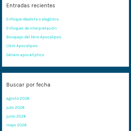
Entradas recientes
a
r
Enfoque idealista o alegórico
p
Enfoques de interpretación
o
Bosquejo del libro Apocalipsis
r
:
Libro Apocalipsis
Género apocalíptico
Buscar por fecha
agosto 2026
julio 2026
junio 2026
mayo 2026