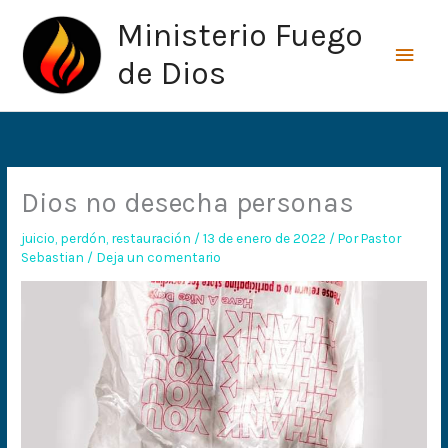
Ir
Men
Ministerio Fuego
al
princ
contenido
de Dios
Dios no desecha personas
juicio
,
perdón
,
restauración
/
13 de enero de 2022
/ Por
Pastor
Sebastian
/
Deja un comentario