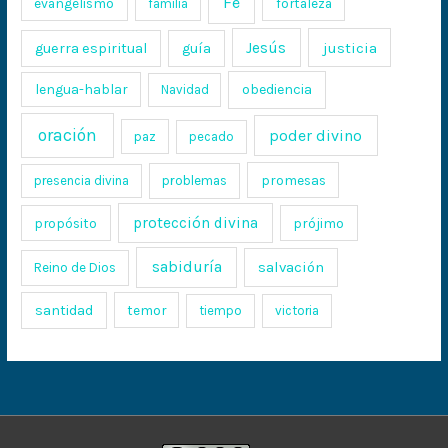
Fe
evangelismo
fortaleza
familia
Jesús
justicia
guerra espiritual
guía
lengua-hablar
obediencia
Navidad
oración
poder divino
paz
pecado
promesas
presencia divina
problemas
protección divina
propósito
prójimo
sabiduría
salvación
Reino de Dios
santidad
temor
tiempo
victoria