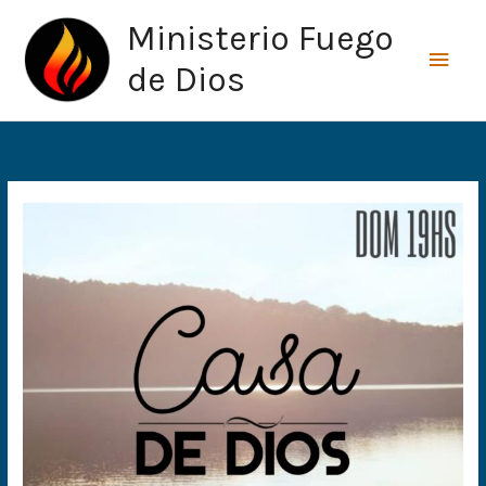
Ir
Men
Ministerio Fuego
al
princ
contenido
de Dios