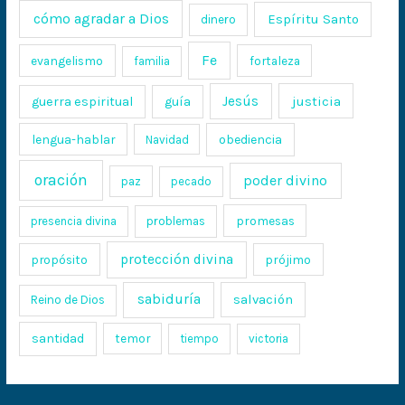
cómo agradar a Dios
Espíritu Santo
dinero
Fe
evangelismo
fortaleza
familia
Jesús
justicia
guerra espiritual
guía
lengua-hablar
obediencia
Navidad
oración
poder divino
paz
pecado
promesas
presencia divina
problemas
protección divina
propósito
prójimo
sabiduría
salvación
Reino de Dios
santidad
temor
tiempo
victoria