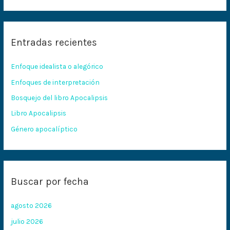
u
s
c
Entradas recientes
a
r
Enfoque idealista o alegórico
p
Enfoques de interpretación
o
Bosquejo del libro Apocalipsis
r
:
Libro Apocalipsis
Género apocalíptico
Buscar por fecha
agosto 2026
julio 2026