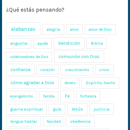
¿Qué estás pensando?
alabanzas
alegría
amor
amor de Dios
bendición
Biblia
angustia
ayuda
comunión con Dios
colaboradores de Dios
confianza
crecimiento
crisis
corazón
cómo agradar a Dios
Espíritu Santo
dinero
Fe
evangelismo
fortaleza
familia
Jesús
justicia
guerra espiritual
guía
lengua-hablar
obediencia
Navidad