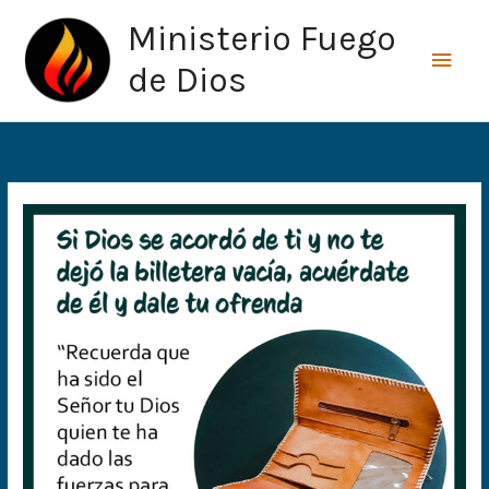
Ir
Men
Ministerio Fuego
al
princ
contenido
de Dios