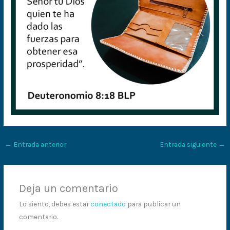
←
Entrada anterior
Entrada siguiente
→
Deja un comentario
Lo siento, debes estar
conectado
para publicar un
comentario.