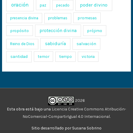
oración
poder divino
paz
pecado
promesas
presencia divina
problemas
protección divina
propósito
prójimo
sabiduría
salvación
Reino de Dios
santidad
temor
tiempo
victoria
2026
Esta obra está bajo una
Licencia Creative Commons Atribución-
NoComercial-CompartirIgual 4.0 Internacional
.
Sitio desarrollado por Susana Sobrino