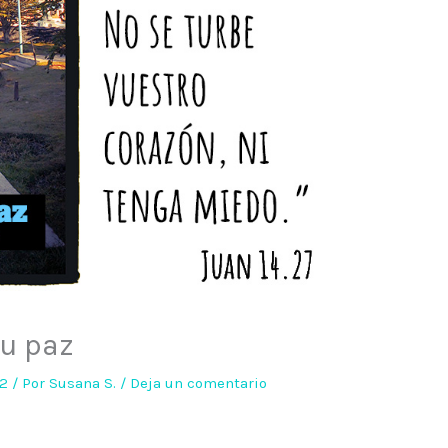
su paz
22
/ Por
Susana S.
/
Deja un comentario