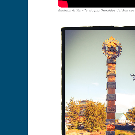
Guelmis Avilés – Tengo paz (Heraldos del Rey, cov