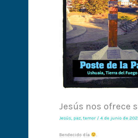
Jesús nos ofrece 
Jesús
,
paz
,
temor
/
4 de junio de 20
Bendecido día
.