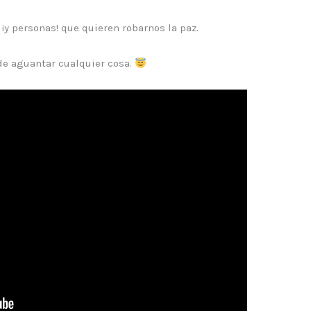
¡y personas! que quieren robarnos la paz.
 de aguantar cualquier cosa.