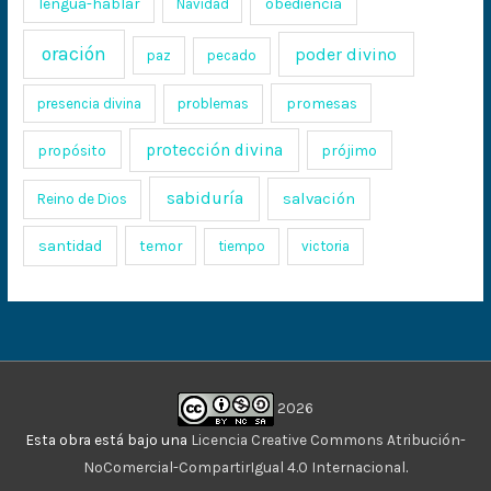
lengua-hablar
obediencia
Navidad
oración
poder divino
paz
pecado
promesas
presencia divina
problemas
protección divina
propósito
prójimo
sabiduría
salvación
Reino de Dios
santidad
temor
tiempo
victoria
2026
Esta obra está bajo una
Licencia Creative Commons Atribución-
NoComercial-CompartirIgual 4.0 Internacional
.