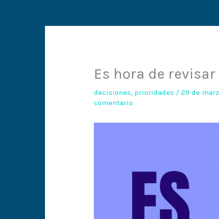
Es hora de revisar
decisiones
,
prioridades
/
29 de marz
comentario