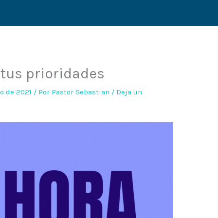
 tus prioridades
o de 2021
/ Por
Pastor Sebastian
/
Deja un