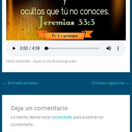
Pastor Sebastián – Hoy es un día de cosas grandes
←
Entrada anterior
Entrada siguiente
→
Deja un comentario
Lo siento, debes estar
conectado
para publicar un
comentario.