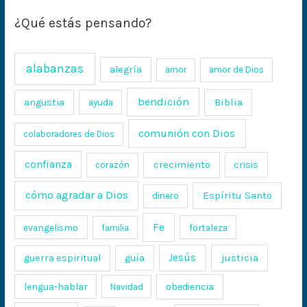
¿Qué estás pensando?
alabanzas
alegría
amor
amor de Dios
bendición
Biblia
angustia
ayuda
comunión con Dios
colaboradores de Dios
confianza
crecimiento
crisis
corazón
cómo agradar a Dios
Espíritu Santo
dinero
Fe
evangelismo
fortaleza
familia
Jesús
justicia
guerra espiritual
guía
lengua-hablar
obediencia
Navidad