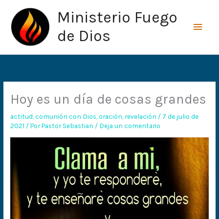
Ir
Men
Ministerio Fuego
al
princ
contenido
de Dios
Hoy es un día de cosas grandes
actitud
,
comunión con Dios
,
oración
,
revelación
/
7 de julio de
2021
/ Por
Pastor Sebastian
/
Deja un comentario