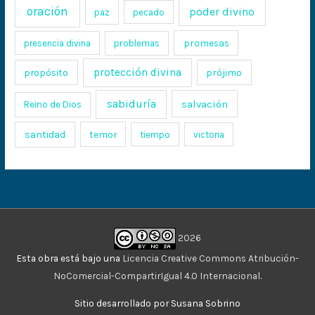
oración
poder divino
paz
pecado
promesas
presencia divina
problemas
protección divina
propósito
prójimo
sabiduría
salvación
Reino de Dios
santidad
temor
tiempo
victoria
2026
Esta obra está bajo una
Licencia Creative Commons Atribución-
NoComercial-CompartirIgual 4.0 Internacional
.
Sitio desarrollado por Susana Sobrino