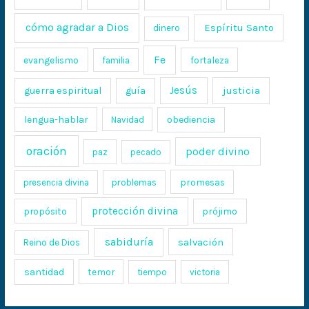
cómo agradar a Dios
Espíritu Santo
dinero
Fe
evangelismo
fortaleza
familia
Jesús
justicia
guerra espiritual
guía
lengua-hablar
obediencia
Navidad
oración
poder divino
paz
pecado
promesas
presencia divina
problemas
protección divina
propósito
prójimo
sabiduría
salvación
Reino de Dios
santidad
temor
tiempo
victoria