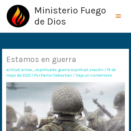
Ir
Men
Ministerio Fuego
al
princ
contenido
de Dios
Estamos en guerra
actitud
,
armas_espirituales
,
guerra espiritual
,
oración
/
19 de
mayo de 2021
/ Por
Pastor Sebastian
/
Deja un comentario