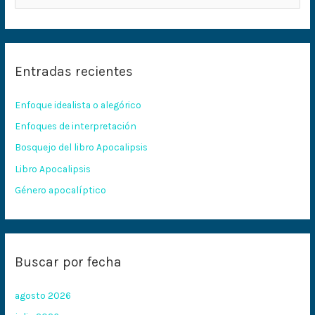
u
s
c
Entradas recientes
a
r
Enfoque idealista o alegórico
p
Enfoques de interpretación
o
Bosquejo del libro Apocalipsis
r
:
Libro Apocalipsis
Género apocalíptico
Buscar por fecha
agosto 2026