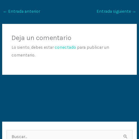
←
Entrada anterior
Entrada siguiente
→
Deja un comentario
Lo siento, debes estar
conectado
para publicar un
comentario.
B